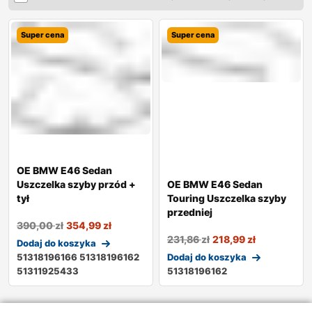
Super cena
Super cena
OE BMW E46 Sedan
Uszczelka szyby przód +
OE BMW E46 Sedan
tył
Touring Uszczelka szyby
przedniej
390,00
zł
354,99
zł
231,86
zł
218,99
zł
Dodaj do koszyka
51318196166 51318196162
Dodaj do koszyka
51311925433
51318196162