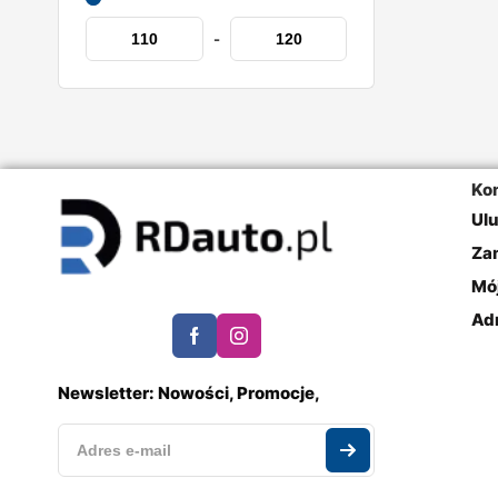
-
Ko
Ul
Za
Mó
Ad
Newsletter: Nowości, Promocje,