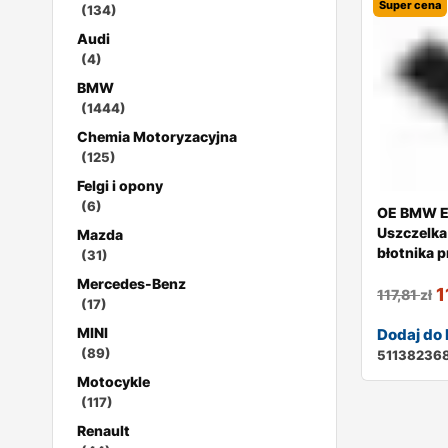
Super cena
(134)
Audi
(4)
BMW
(1444)
Chemia Motoryzacyjna
(125)
Felgi i opony
(6)
OE BMW E
Uszczelka
Mazda
błotnika p
(31)
Mercedes-Benz
1
117,81
zł
(17)
MINI
Dodaj do
(89)
51138236
Motocykle
(117)
Renault