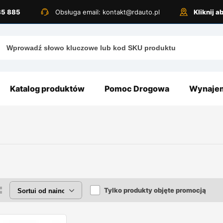
885 885
Obsługa email: kontakt@rdauto.pl
Kliknij 
Katalog produktów
Pomoc Drogowa
Wynajem
Tylko produkty objęte promocją