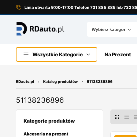
do
treści
Linia otwarta 9:00-17:00 Telefon 731 885 885 lub 732 
Wszystkie Kategorie
Na Prezent
RDauto.pl
Katalog produktów
51138236896
51138236896
Kategorie produktów
Akcesoria na prezent