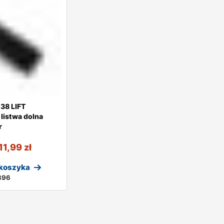
38 LIFT
 listwa dolna
r
11,99
zł
 koszyka
896