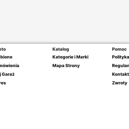
nto
Katalog
Pomoc
ubione
Kategorie i Marki
Polityk
mówienia
Mapa Strony
Regulam
j Garaż
Kontakt
res
Zwroty