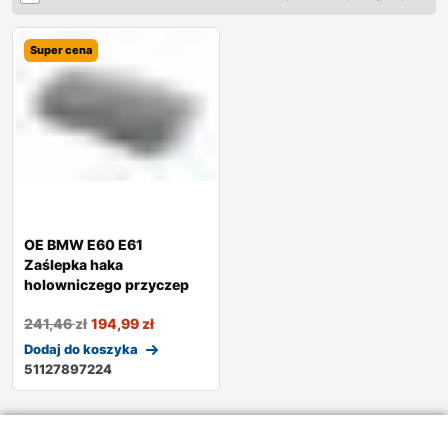
Super cena
OE BMW E60 E61
Zaślepka haka
holowniczego przyczep
241,46
zł
194,99
zł
Dodaj do koszyka
51127897224