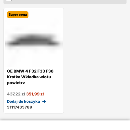
Super cena
OE BMW 4 F32 F33 F36
Kratka Wkładka wlotu
powietrz
437,22
zł
351,99
zł
Dodaj do koszyka
51117435789