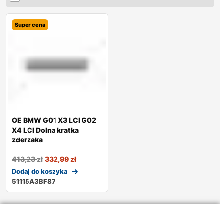
Super cena
OE BMW G01 X3 LCI G02
X4 LCI Dolna kratka
zderzaka
413,23
zł
332,99
zł
Dodaj do koszyka
51115A3BF87