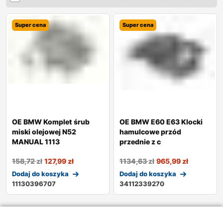
Super cena
Super cena
OE BMW Komplet śrub
OE BMW E60 E63 Klocki
miski olejowej N52
hamulcowe przód
MANUAL 1113
przednie z c
158,72
zł
127,99
zł
1134,63
zł
965,99
zł
Dodaj do koszyka
Dodaj do koszyka
11130396707
34112339270