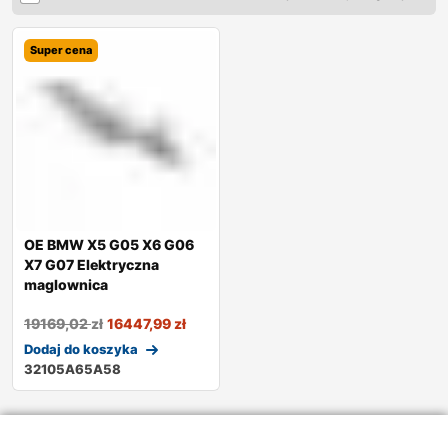
Super cena
OE BMW X5 G05 X6 G06
X7 G07 Elektryczna
maglownica
19169,02
zł
16447,99
zł
Dodaj do koszyka
32105A65A58