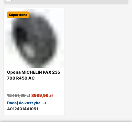
Super cena
Opona MICHELIN PAX 235
700 R450 AC
12451,99
zł
8999,99
zł
Dodaj do koszyka
A012401441051