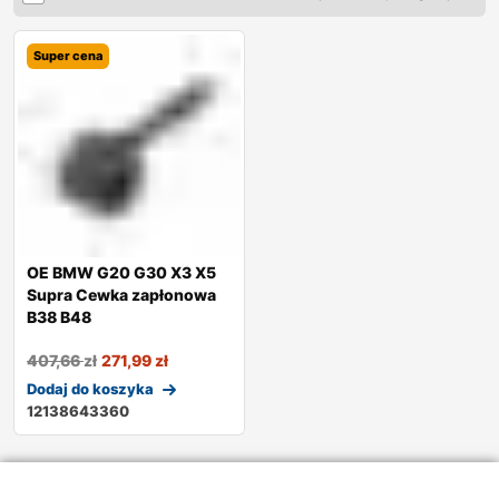
Super cena
OE BMW G20 G30 X3 X5
Supra Cewka zapłonowa
B38 B48
407,66
zł
271,99
zł
Dodaj do koszyka
12138643360