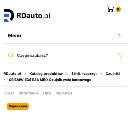
do
treści
Menu
Czego szukasz?
RDauto.pl
Katalog produktów
Silnik i osprzęt
Czujniki
OE BMW E34 E36 M50 Czujnik wału korbowego
Obraz
Informacje
Opis
Recenzje
Super cena