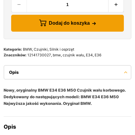
Dodaj do koszyka
Kategorie:
BMW
,
Czujniki
,
Silnik i osprzęt
Znaczników:
12141730027
,
bmw
,
czujnik wału
,
E34
,
E36
Opis
Nowy, oryginalny BMW E34 E36 M50 Czujnik wału korbowego.
Dedykowany do następujących modeli: BMW E34 E36 M50
Najwyższa jakość wykonania. Oryginał BMW.
Opis