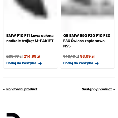
BMW F10 F11 Lewa osłona
OE BMW E90 F20 F10 F30
nadkole trójkąt M-PAKIET
F36 Świeca zapłonowa
N55
238,77
zł
214,99
zł
148,19
zł
93,99
zł
Dodaj do koszyka
Dodaj do koszyka
Poprzedni product
Następny product