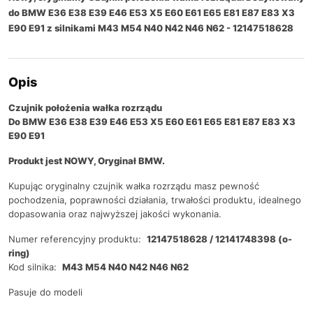
do BMW E36 E38 E39 E46 E53 X5 E60 E61 E65 E81 E87 E83 X3
E90 E91 z silnikami M43 M54 N40 N42 N46 N62 - 12147518628
Opis
Czujnik położenia wałka rozrządu
Do BMW E36 E38 E39 E46 E53 X5 E60 E61 E65 E81 E87 E83 X3
E90 E91
Produkt jest NOWY, Oryginał BMW.
Kupując oryginalny czujnik wałka rozrządu masz pewność
pochodzenia, poprawności działania, trwałości produktu, idealnego
dopasowania oraz najwyższej jakości wykonania.
Numer referencyjny produktu:
12147518628 / 12141748398 (o-
ring)
Kod silnika:
M43 M54 N40 N42 N46 N62
Pasuje do modeli