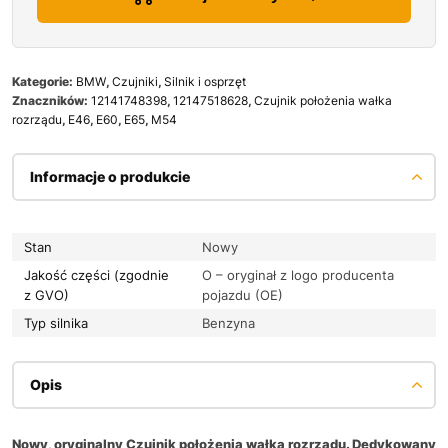
Kategorie:
BMW
,
Czujniki
,
Silnik i osprzęt
Znaczników:
12141748398
,
12147518628
,
Czujnik położenia wałka
rozrządu
,
E46
,
E60
,
E65
,
M54
Informacje o produkcie
Stan
Nowy
Jakość części (zgodnie
O – oryginał z logo producenta
z GVO)
pojazdu (OE)
Typ silnika
Benzyna
Opis
Nowy, oryginalny Czujnik położenia wałka rozrządu. Dedykowany