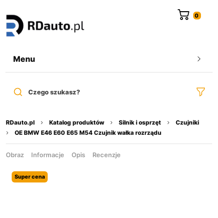
do
treści
Menu
Czego szukasz?
RDauto.pl
Katalog produktów
Silnik i osprzęt
Czujniki
OE BMW E46 E60 E65 M54 Czujnik wałka rozrządu
Obraz
Informacje
Opis
Recenzje
Super cena