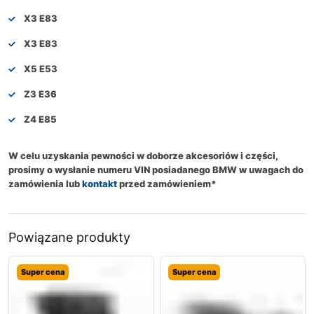
X3 E83
X3 E83
X5 E53
Z3 E36
Z4 E85
W celu uzyskania pewności w doborze akcesoriów i części,
prosimy o wysłanie numeru VIN posiadanego BMW w uwagach do
zamówienia lub
kontakt
przed zamówieniem*
Powiązane produkty
Super cena
Super cena