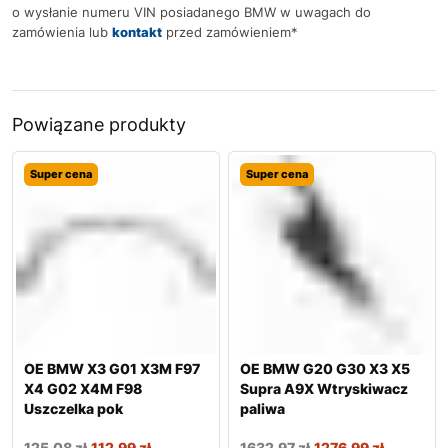
o wysłanie numeru VIN posiadanego BMW w uwagach do
zamówienia lub
kontakt
przed zamówieniem*
Powiązane produkty
Super cena
Super cena
OE BMW X3 G01 X3M F97
OE BMW G20 G30 X3 X5
X4 G02 X4M F98
Supra A9X Wtryskiwacz
Uszczelka pok
paliwa
125,08
zł
112,99
zł
1632,97
zł
1276,99
zł