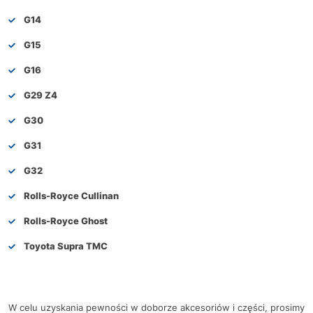
G14
G15
G16
G29 Z4
G30
G31
G32
Rolls-Royce Cullinan
Rolls-Royce Ghost
Toyota Supra TMC
W celu uzyskania pewności w doborze akcesoriów i części, prosimy