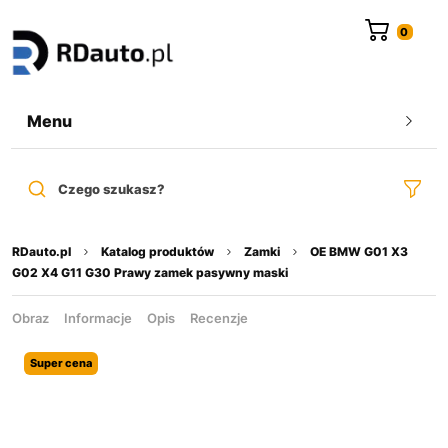
do
treści
Menu
Czego szukasz?
RDauto.pl
Katalog produktów
Zamki
OE BMW G01 X3
G02 X4 G11 G30 Prawy zamek pasywny maski
Obraz
Informacje
Opis
Recenzje
Super cena