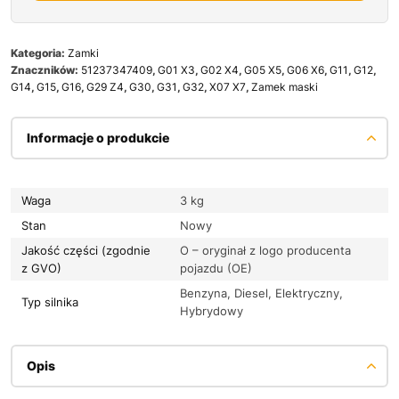
Kategoria:
Zamki
Znaczników:
51237347409
,
G01 X3
,
G02 X4
,
G05 X5
,
G06 X6
,
G11
,
G12
,
G14
,
G15
,
G16
,
G29 Z4
,
G30
,
G31
,
G32
,
X07 X7
,
Zamek maski
Informacje o produkcie
Waga
3 kg
Stan
Nowy
Jakość części (zgodnie
O – oryginał z logo producenta
z GVO)
pojazdu (OE)
Benzyna, Diesel, Elektryczny,
Typ silnika
Hybrydowy
Opis