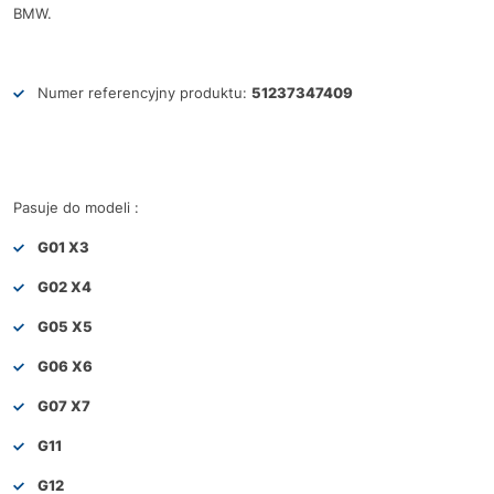
BMW.
Numer referencyjny produktu:
51237347409
Pasuje do modeli :
G01 X3
G02 X4
G05 X5
G06 X6
G07 X7
G11
G12