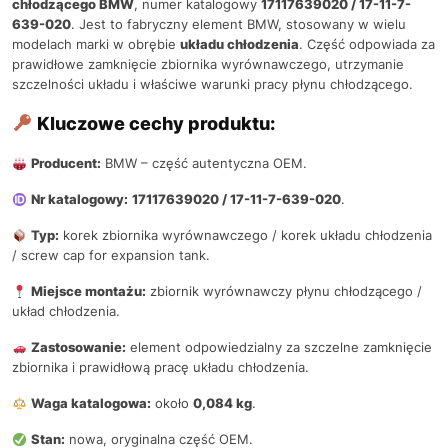
chłodzącego BMW
, numer katalogowy
17117639020 / 17-11-7-
639-020
. Jest to fabryczny element BMW, stosowany w wielu
modelach marki w obrębie
układu chłodzenia
. Część odpowiada za
prawidłowe zamknięcie zbiornika wyrównawczego, utrzymanie
szczelności układu i właściwe warunki pracy płynu chłodzącego.
Kluczowe cechy produktu:
Producent:
BMW – część autentyczna OEM.
Nr katalogowy:
17117639020 / 17-11-7-639-020
.
Typ:
korek zbiornika wyrównawczego / korek układu chłodzenia
/ screw cap for expansion tank.
Miejsce montażu:
zbiornik wyrównawczy płynu chłodzącego /
układ chłodzenia.
Zastosowanie:
element odpowiedzialny za szczelne zamknięcie
zbiornika i prawidłową pracę układu chłodzenia.
Waga katalogowa:
około
0,084 kg
.
Stan:
nowa, oryginalna część OEM.