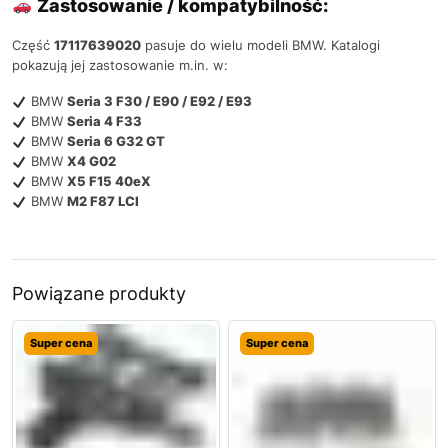
Zastosowanie / kompatybilność:
Część
17117639020
pasuje do wielu modeli BMW. Katalogi
pokazują jej zastosowanie m.in. w:
BMW
Seria 3 F30 / E90 / E92 / E93
BMW
Seria 4 F33
BMW
Seria 6 G32 GT
BMW
X4 G02
BMW
X5 F15 40eX
BMW
M2 F87 LCI
Powiązane produkty
Super cena
Super cena