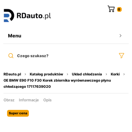
do
treści
Menu
Czego szukasz?
RDauto.pl
Katalog produktów
Układ chłodzenia
Korki
OE BMW E90 F10 F30 Korek zbiornika wyrównawczego płynu
chłodzącego 17117639020
Obraz
Informacje
Opis
Super cena