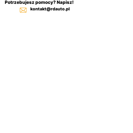
Potrzebujesz pomocy? Napisz!
kontakt@rdauto.pl
Zadzwoń, jesteśmy do twojej dyspozycji od 09:00 - 1
+48 731 885 885
+48 732 885 885
Pulpit
Filtr
+48 732 885 333
nawigacyjny
Kategorie
samochodowy
Szukaj
Na górze
Regulamin sklepu
Polityka-cookies
Zwroty
Copyright © [2025] RDauto.pl All Rights
Reserved