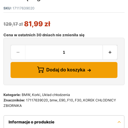
SKU:
17117639020
81,99
zł
129,17
zł
Cena w ostatnich 30 dniach nie zmieniła się
Dodaj do koszyka
Kategorie:
BMW
,
Korki
,
Układ chłodzenia
Znaczników:
17117639020
,
bmw
,
E90
,
F10
,
F30
,
KOREK CHŁODNICY
ZBIORNIKA
Informacje o produkcie