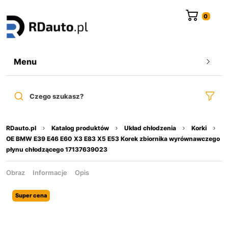
do
treści
Menu
Czego szukasz?
RDauto.pl
Katalog produktów
Układ chłodzenia
Korki
OE BMW E39 E46 E60 X3 E83 X5 E53 Korek zbiornika wyrównawczego
płynu chłodzącego 17137639023
Obraz
Informacje
Opis
Super cena