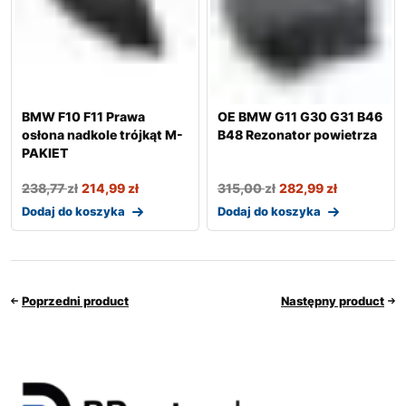
BMW F10 F11 Prawa
OE BMW G11 G30 G31 B46
osłona nadkole trójkąt M-
B48 Rezonator powietrza
PAKIET
238,77
zł
214,99
zł
315,00
zł
282,99
zł
Dodaj do koszyka
Dodaj do koszyka
Poprzedni product
Następny product