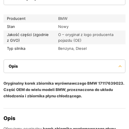
Producent
BMW
Stan
Nowy
Jakość części (zgodnie
O – oryginał z logo producenta
z GVO)
pojazdu (OE)
Typ silnika
Benzyna, Diesel
Opis
Oryginalny korek zbiornika wyrównawczego BMW 17117639023.
Część OEM do wielu modeli BMW, przeznaczona do układu
chłodzenia i zbiornika płynu chłodzącego.
Opis
Oferujemy oryginalny
korek zbiornika wyrównawczego płynu