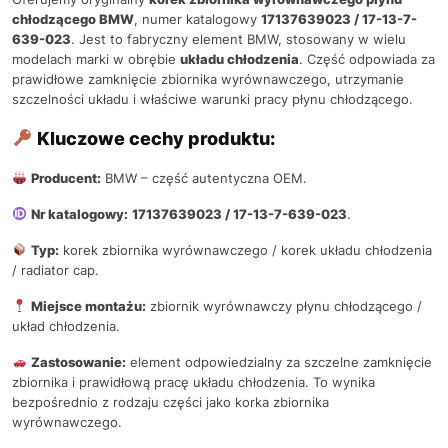
chłodzącego BMW
, numer katalogowy
17137639023 / 17-13-7-
639-023
. Jest to fabryczny element BMW, stosowany w wielu
modelach marki w obrębie
układu chłodzenia
. Część odpowiada za
prawidłowe zamknięcie zbiornika wyrównawczego, utrzymanie
szczelności układu i właściwe warunki pracy płynu chłodzącego.
Kluczowe cechy produktu:
Producent:
BMW – część autentyczna OEM.
Nr katalogowy:
17137639023 / 17-13-7-639-023
.
Typ:
korek zbiornika wyrównawczego / korek układu chłodzenia
/ radiator cap.
Miejsce montażu:
zbiornik wyrównawczy płynu chłodzącego /
układ chłodzenia.
Zastosowanie:
element odpowiedzialny za szczelne zamknięcie
zbiornika i prawidłową pracę układu chłodzenia. To wynika
bezpośrednio z rodzaju części jako korka zbiornika
wyrównawczego.