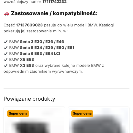
wcześniejszy numer
17111742232
.
Zastosowanie / kompatybilność:
Część
17137639023
pasuje do wielu modeli BMW. Katalogi
pokazują jej zastosowanie m.in. w:
BMW
Seria 3 E30 / E36 / E46
BMW
Seria 5 E34 / E39 / E60 / E61
BMW
Seria 6 E63 / E64 LCI
BMW
X5 E53
BMW
X3 E83
oraz wybrane kolejne modele BMW z
odpowiednim zbiornikiem wyrównawczym.
Powiązane produkty
Super cena
Super cena