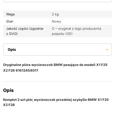
Waga
2 kg
Stan
Nowy
Jakość części (zgodnie
O – oryginał z logo producenta
z GVO)
pojazdu (OE)
Opis
Oryginalne pióra wycieraczek BMW pasujące do modeli X1 F25
X2 F26 61612458017
Opis
Komplet 2 szt piór, wycieraczek przedniej szyby
Do
BMW X1 F25
X2 F26