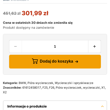
301,99
zł
451,62
zł
Cena w ostatnich 30 dniach nie zmieniła się
Produkt dostępny na zamówienie
Dodaj do koszyka
Kategorie:
BMW
,
Pióra wycieraczek
,
Wycieraczki i spryskiwacze
Znaczników:
61612458017
,
F25
,
F26
,
Pióra wycieraczek
,
wycieraczki
,
X1
,
X2
Informacje o produkcie