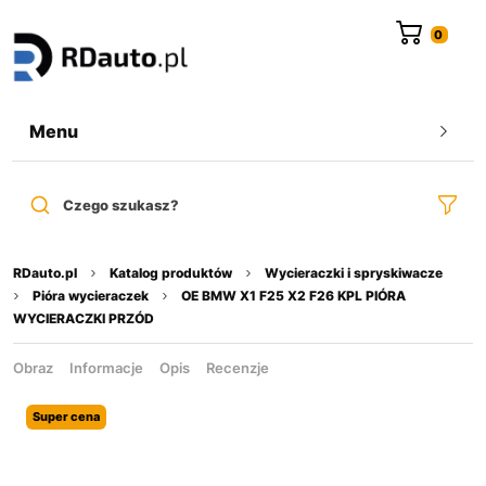
do
treści
Menu
Czego szukasz?
RDauto.pl
Katalog produktów
Wycieraczki i spryskiwacze
Pióra wycieraczek
OE BMW X1 F25 X2 F26 KPL PIÓRA
WYCIERACZKI PRZÓD
Obraz
Informacje
Opis
Recenzje
Super cena