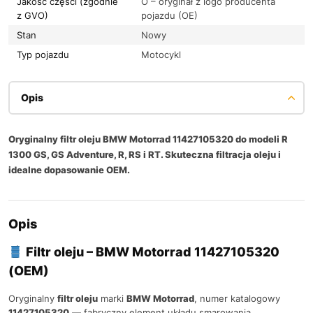
Jakość części (zgodnie
O – oryginał z logo producenta
z GVO)
pojazdu (OE)
Stan
Nowy
Typ pojazdu
Motocykl
Opis
Oryginalny filtr oleju BMW Motorrad 11427105320 do modeli R
1300 GS, GS Adventure, R, RS i RT. Skuteczna filtracja oleju i
idealne dopasowanie OEM.
Opis
Filtr oleju – BMW Motorrad 11427105320
(OEM)
Oryginalny
filtr oleju
marki
BMW Motorrad
, numer katalogowy
11427105320
— fabryczny element układu smarowania