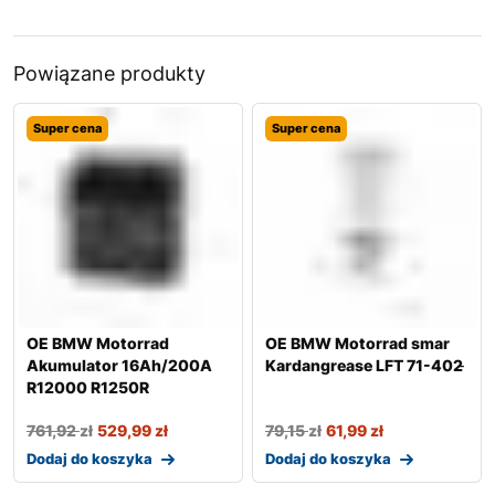
Powiązane produkty
Super cena
Super cena
OE BMW Motorrad
OE BMW Motorrad smar
Akumulator 16Ah/200A
Kardangrease LFT 71-402 ̵
R12000 R1250R
761,92
zł
529,99
zł
79,15
zł
61,99
zł
Dodaj do koszyka
Dodaj do koszyka