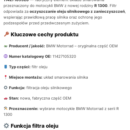
przeznaczony do motocykli BMW z nowej rodziny
R 1300
. Filtr
odpowiada za
oczyszczanie oleju silnikowego z zanieczyszczeń
,
wspierając prawidłową pracę silnika oraz ochronę jego
podzespołów przed przedwczesnym zużyciem.
Kluczowe cechy produktu
Producent / jakość:
BMW Motorrad – oryginalna część OEM
Numer katalogowy OE:
11427105320
Typ części:
filtr oleju
Miejsce montażu:
układ smarowania silnika
Funkcja:
filtracja oleju silnikowego
Stan:
nowa, fabryczna część OEM
Przeznaczenie:
wybrane motocykle BMW Motorrad z serii R
1300
Funkcja filtra oleju