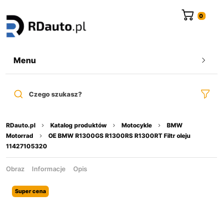
do
treści
Menu
Czego szukasz?
RDauto.pl
Katalog produktów
Motocykle
BMW
Motorrad
OE BMW R1300GS R1300RS R1300RT Filtr oleju
11427105320
Obraz
Informacje
Opis
Super cena