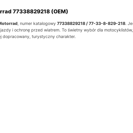
rrad 77338829218 (OEM)
Motorrad
, numer katalogowy
77338829218 / 77-33-8-829-218
. J
azdy i ochronę przed wiatrem. To świetny wybór dla motocyklistów, 
j dopracowany, turystyczny charakter.