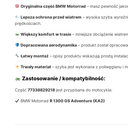
Oryginalna część BMW Motorrad
– masz pewność jakośc
Lepsza ochrona przed wiatrem
– wysoka szyba wyraźnie
prędkościach.
Większy komfort w trasie
– mniejsze obciążenie wiatre
Dopracowana aerodynamika
– produkt został opracowa
Łatwy montaż
– opisy produktu wskazują prostą instala
Trwały materiał
– szyba jest wykonana z poliwęglanu i 
Zastosowanie / kompatybilność:
Część
77338829218
jest przypisana do motocykla:
BMW Motorrad
R 1300 GS Adventure (KA2)