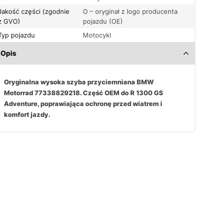
Jakość części (zgodnie
O – oryginał z logo producenta
z GVO)
pojazdu (OE)
Typ pojazdu
Motocykl
Opis
Oryginalna wysoka szyba przyciemniana BMW
Motorrad 77338829218. Część OEM do R 1300 GS
Adventure, poprawiająca ochronę przed wiatrem i
komfort jazdy.