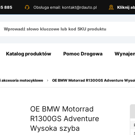
885 885
Obsługa email: kontakt@rdauto.pl
Kliknij 
Katalog produktów
Pomoc Drogowa
Wynajem
i akcesoria motocyklowe
OE BMW Motorrad R1300GS Adventure Wysok
OE BMW Motorrad
R1300GS Adventure
Wysoka szyba