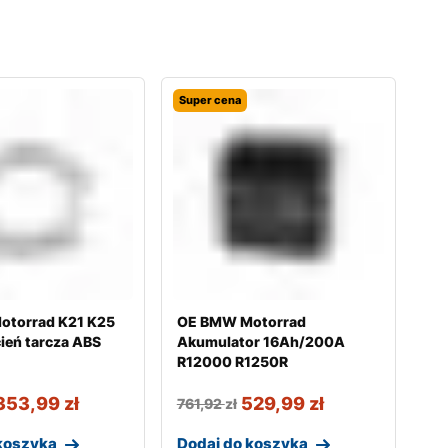
Super cena
torrad K21 K25
OE BMW Motorrad
ień tarcza ABS
Akumulator 16Ah/200A
R12000 R1250R
353,99
zł
529,99
zł
761,92
zł
koszyka
Dodaj do koszyka