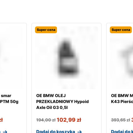
Super cena
Super cena
 smar
OE BMW OLEJ
OE BMW Mo
 PTM 50g
PRZEKŁADNIOWY Hypoid
K43 Pierśc
Axle Oil G3 0,5l
zł
102,99
zł
194,00
zł
393,65
zł
a
Dodaj do koszyka
Dodaj do 