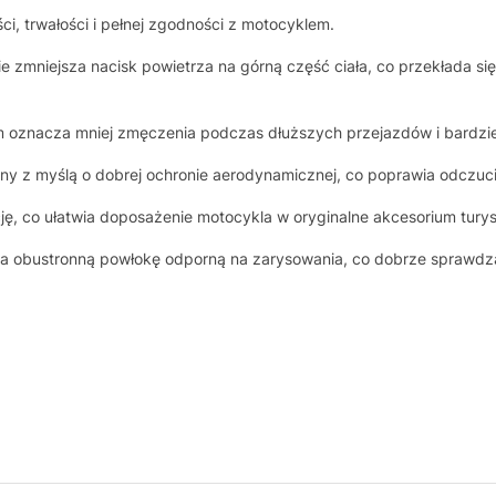
i, trwałości i pełnej zgodności z motocyklem.
 zmniejsza nacisk powietrza na górną część ciała, co przekłada si
m oznacza mniej zmęczenia podczas dłuższych przejazdów i bardzie
ny z myślą o dobrej ochronie aerodynamicznej, co poprawia odczuci
cję, co ułatwia doposażenie motocykla w oryginalne akcesorium tury
ma obustronną powłokę odporną na zarysowania, co dobrze sprawdza 