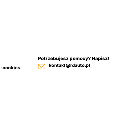
Potrzebujesz pomocy? Napisz!
kontakt@rdauto.pl
a-cookies
Zadzwoń, jesteśmy do twojej
in sklepu
dyspozycji od 09:00 - 17:00
+48 731 885 885
+48 732 885 885
+48 732 885 333