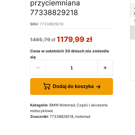
przyciemniana
77338829218
SKU:
77338829218
1179,99
zł
1465,79
zł
Cena w ostatnich 30 dniach nie zmieniła
się
Dodaj do koszyka
Kategorie:
BMW Motorrad
,
Części i akcesoria
motocyklowe
Znaczniki:
77338829218
,
motorrad