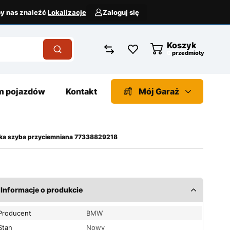
aby nas znaleźć
Lokalizacje
Zaloguj się
Koszyk
przedmioty
 pojazdów
Kontakt
Mój Garaż
a szyba przyciemniana 77338829218
Informacje o produkcie
Producent
BMW
Stan
Nowy