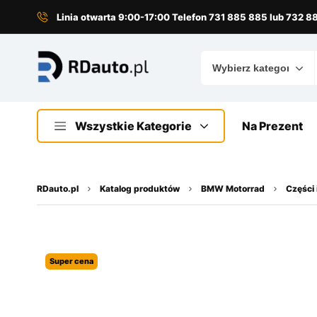
do
treści
Linia otwarta 9:00-17:00 Telefon 731 885 885 lub 732 
Wszystkie Kategorie
Na Prezent
RDauto.pl
Katalog produktów
BMW Motorrad
Części 
Super cena