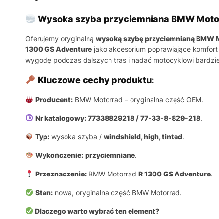
Wysoka szyba przyciemniana BMW Moto
Oferujemy oryginalną
wysoką szybę przyciemnianą BMW 
1300 GS Adventure
jako akcesorium poprawiające komfort j
wygodę podczas dalszych tras i nadać motocyklowi bardzie
Kluczowe cechy produktu:
Producent:
BMW Motorrad – oryginalna część OEM.
Nr katalogowy:
77338829218 / 77-33-8-829-218
.
Typ:
wysoka szyba /
windshield, high, tinted
.
Wykończenie:
przyciemniane
.
Przeznaczenie:
BMW Motorrad
R 1300 GS Adventure
.
Stan:
nowa, oryginalna część BMW Motorrad.
Dlaczego warto wybrać ten element?