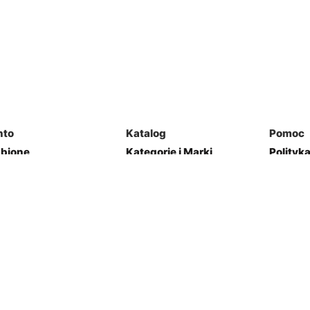
nto
Katalog
Pomoc
ubione
Kategorie i Marki
Polityk
mówienia
Mapa Strony
Regulam
j Garaż
Kontakt
res
Zwroty