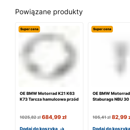
Powiązane produkty
Super cena
Super cena
OE BMW Motorrad K21 K63
OE BMW Motorrad
K73 Tarcza hamulcowa przód
Staburags NBU 30
684,99
zł
82,99
1025,82
zł
105,41
zł
Dodaj do koszyka
Dodaj do koszyk