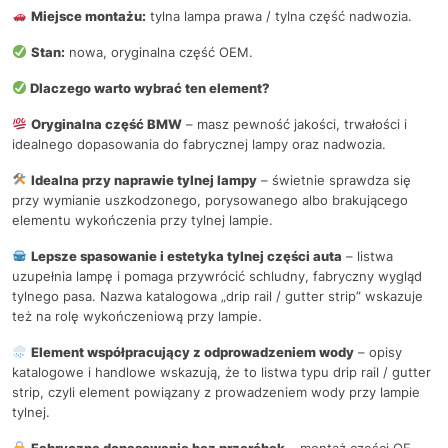
Miejsce montażu:
tylna lampa prawa / tylna część nadwozia.
Stan:
nowa, oryginalna część OEM.
Dlaczego warto wybrać ten element?
Oryginalna część BMW
– masz pewność jakości, trwałości i
idealnego dopasowania do fabrycznej lampy oraz nadwozia.
Idealna przy naprawie tylnej lampy
– świetnie sprawdza się
przy wymianie uszkodzonego, porysowanego albo brakującego
elementu wykończenia przy tylnej lampie.
Lepsze spasowanie i estetyka tylnej części auta
– listwa
uzupełnia lampę i pomaga przywrócić schludny, fabryczny wygląd
tylnego pasa. Nazwa katalogowa „drip rail / gutter strip” wskazuje
też na rolę wykończeniową przy lampie.
Element współpracujący z odprowadzeniem wody
– opisy
katalogowe i handlowe wskazują, że to listwa typu drip rail / gutter
strip, czyli element powiązany z prowadzeniem wody przy lampie
tylnej.
Fabryczne dopasowanie bez przeróbek
– montaż części OE