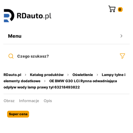
do
treści
Menu
Czego szukasz?
RDauto.pl
Katalog produktów
Oświetlenie
Lampy tylne i
elementy dodatkowe
OE BMW G30 LCi Rynna odwadniająca
odpływ wody lamp prawy tył 63218493822
Obraz
Informacje
Opis
Super cena