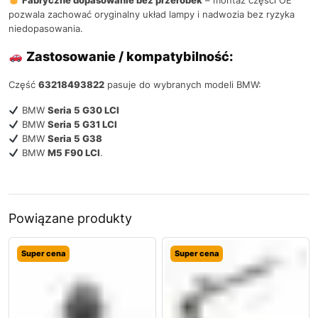
pozwala zachować oryginalny układ lampy i nadwozia bez ryzyka
niedopasowania.
Zastosowanie / kompatybilność:
Część
63218493822
pasuje do wybranych modeli BMW:
BMW
Seria 5 G30 LCI
BMW
Seria 5 G31 LCI
BMW
Seria 5 G38
BMW
M5 F90 LCI
.
Powiązane produkty
Super cena
Super cena