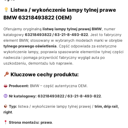
Listwa / wykończenie lampy tylnej prawe
BMW 63218493822 (OEM)
Oferujemy oryginalną
listwę lampy tylnej prawej BMW
, numer
katalogowy
63218493822 / 63-21-8-493-822
. Jest to fabryczny
element BMW, stosowany w wybranych modelach marki w obrębie
tylnego prawego oświetlenia
. Część odpowiada za estetyczne
wykończenie lampy, poprawia spasowanie elementów tylnej części
nadwozia i pomaga przywrócić fabryczny wygląd auta po
uszkodzeniu, demontażu lub naprawie.
Kluczowe cechy produktu:
Producent:
BMW – część autentyczna OEM.
Nr katalogowy:
63218493822 / 63-21-8-493-822
.
Typ:
listwa / wykończenie lampy tylnej prawej /
trim, drip rail,
right
.
Strona montażu:
prawa
.