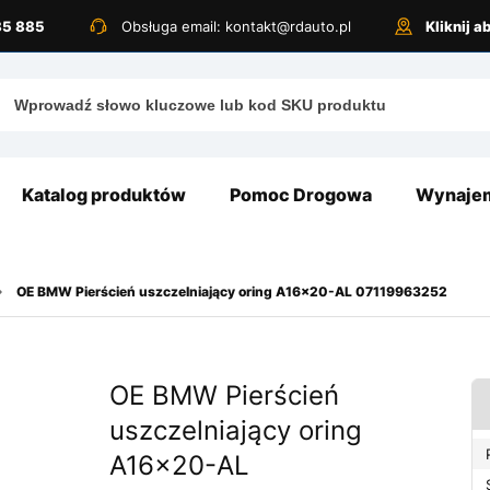
885 885
Obsługa email: kontakt@rdauto.pl
Kliknij 
Katalog produktów
Pomoc Drogowa
Wynajem
OE BMW Pierścień uszczelniający oring A16x20-AL 07119963252
OE BMW Pierścień
uszczelniający oring
A16x20-AL