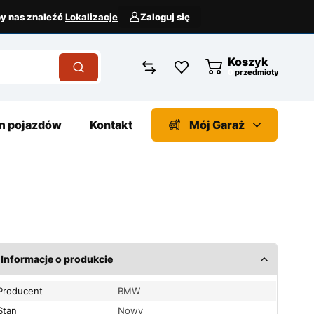
aby nas znaleźć
Lokalizacje
Zaloguj się
Koszyk
przedmioty
 pojazdów
Kontakt
Mój Garaż
Informacje o produkcie
Producent
BMW
Stan
Nowy