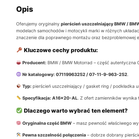
Opis
Oferujemy oryginalny
pierścień uszczelniający BMW / BM
modelach samochodów i motocykli marki w różnych układach
znaczenie dla poprawnego montażu oraz bezproblemowej ek
Kluczowe cechy produktu:
Producent:
BMW / BMW Motorrad – część autentyczna 
Nr katalogowy:
07119963252 / 07-11-9-963-252
.
Typ:
pierścień uszczelniający / gasket ring / podkładka u
Specyfikacja:
A16x20-AL
. Z ofert zamienników wynika
Dlaczego warto wybrać ten element?
Oryginalna część BMW
– masz pewność właściwego wymia
Pewna szczelność połączenia
– dobrze dobrany pierści