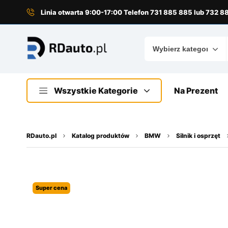
do
treści
Linia otwarta 9:00-17:00 Telefon 731 885 885 lub 732 
Wszystkie Kategorie
Na Prezent
RDauto.pl
Katalog produktów
BMW
Silnik i osprzęt
Super cena