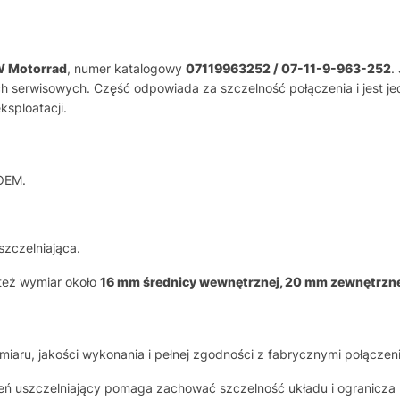
W Motorrad
, numer katalogowy
07119963252 / 07-11-9-963-252
.
 serwisowych. Część odpowiada za szczelność połączenia i jest j
sploatacji.
OEM.
szczelniająca.
 też wymiar około
16 mm średnicy wewnętrznej, 20 mm zewnętrznej
ru, jakości wykonania i pełnej zgodności z fabrycznymi połączeni
eń uszczelniający pomaga zachować szczelność układu i ogranicza 