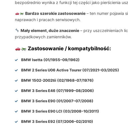
bezpośrednio wynika z funkcji tej części jako pierścienia us
Bardzo szerokie zastosowanie
– ten numer pojawia 
naprawach i pracach serwisowych.
Mały element, duże znaczenie
– przy uszczelnieniach l
przypadkowych zamienników.
Zastosowanie / kompatybilność:
BMW Isetta (01/1955–09/1962)
BMW 2 Series U06 Active Tourer (07/2021–03/2025)
BMW 1502-2002tii (02/1968–07/1976)
BMW 3 Series E46 (07/1999–08/2006)
BMW 3 Series E90 (01/2007–07/2008)
BMW 3 Series E90 LCI (03/2008–10/2011)
BMW 3 Series E92 (07/2006–02/2010)