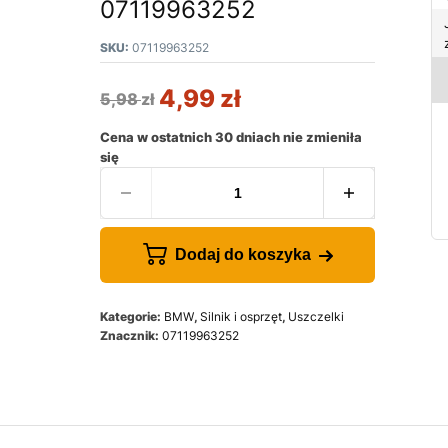
07119963252
SKU:
07119963252
4,99
zł
5,98
zł
Cena w ostatnich 30 dniach nie zmieniła
się
Dodaj do koszyka
Kategorie:
BMW
,
Silnik i osprzęt
,
Uszczelki
Znacznik:
07119963252