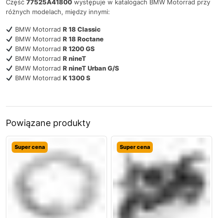
Część
77525A41800
występuje w katalogach BMW Motorrad przy
różnych modelach, między innymi:
BMW Motorrad
R 18 Classic
BMW Motorrad
R 18 Roctane
BMW Motorrad
R 1200 GS
BMW Motorrad
R nineT
BMW Motorrad
R nineT Urban G/S
BMW Motorrad
K 1300 S
Powiązane produkty
Super cena
Super cena