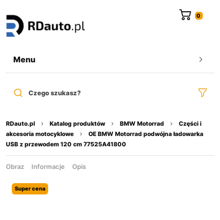
do
treści
Menu
Czego szukasz?
RDauto.pl
Katalog produktów
BMW Motorrad
Części i
akcesoria motocyklowe
OE BMW Motorrad podwójna ładowarka
USB z przewodem 120 cm 77525A41800
Obraz
Informacje
Opis
Super cena