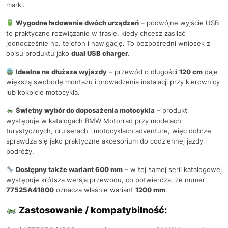
marki.
Wygodne ładowanie dwóch urządzeń
– podwójne wyjście USB
to praktyczne rozwiązanie w trasie, kiedy chcesz zasilać
jednocześnie np. telefon i nawigację. To bezpośredni wniosek z
opisu produktu jako
dual USB charger
.
Idealna na dłuższe wyjazdy
– przewód o długości
120 cm
daje
większą swobodę montażu i prowadzenia instalacji przy kierownicy
lub kokpicie motocykla.
Świetny wybór do doposażenia motocykla
– produkt
występuje w katalogach BMW Motorrad przy modelach
turystycznych, cruiserach i motocyklach adventure, więc dobrze
sprawdza się jako praktyczne akcesorium do codziennej jazdy i
podróży.
Dostępny także wariant 600 mm
– w tej samej serii katalogowej
występuje krótsza wersja przewodu, co potwierdza, że numer
77525A41800
oznacza właśnie wariant
1200 mm
.
Zastosowanie / kompatybilność: