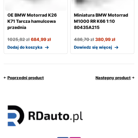
OE BMW Motorrad K26
Miniatura BMW Motorrad
K71 Tarcza hamulcowa
M1000 RR K66 1:10
przednia
80435A215
1025,82
zł
684,99
zł
486,70
zł
380,99
zł
Dodaj do koszyka
Dowiedz się więcej
Poprzedni product
Następny product