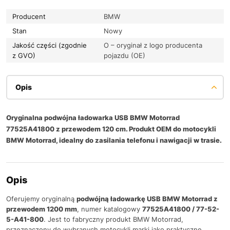
Producent
BMW
Stan
Nowy
Jakość części (zgodnie
O – oryginał z logo producenta
z GVO)
pojazdu (OE)
Opis
Oryginalna podwójna ładowarka USB BMW Motorrad
77525A41800 z przewodem 120 cm. Produkt OEM do motocykli
BMW Motorrad, idealny do zasilania telefonu i nawigacji w trasie.
Opis
Oferujemy oryginalną
podwójną ładowarkę USB BMW Motorrad z
przewodem 1200 mm
, numer katalogowy
77525A41800 / 77-52-
5-A41-800
. Jest to fabryczny produkt BMW Motorrad,
przeznaczony do wybranych motocykli marki jako praktyczne