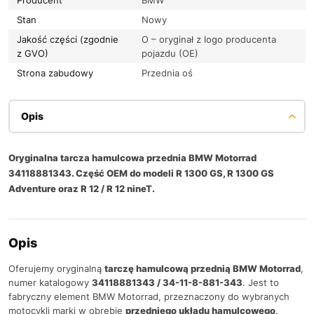
Stan
Nowy
Jakość części (zgodnie
O – oryginał z logo producenta
z GVO)
pojazdu (OE)
Strona zabudowy
Przednia oś
Opis
Oryginalna tarcza hamulcowa przednia BMW Motorrad
34118881343. Część OEM do modeli R 1300 GS, R 1300 GS
Adventure oraz R 12 / R 12 nineT.
Opis
Oferujemy oryginalną
tarczę hamulcową przednią BMW Motorrad
,
numer katalogowy
34118881343 / 34-11-8-881-343
. Jest to
fabryczny element BMW Motorrad, przeznaczony do wybranych
motocykli marki w obrębie
przedniego układu hamulcowego
.