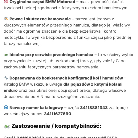
Oryginalna część BMW Motorrad
– masz pewność jakości,
trwałości i pełnej zgodności z fabrycznym układem hamulcowym.
Pewne i skuteczne hamowanie
– tarcza jest jednym z
kluczowych elementów przedniego hamulca, dlatego jej właściwy
dobór ma ogromne znaczenie dla bezpieczeństwa i kontroli
motocykla. To wynika bezpośrednio z funkcji części jako przedniej
tarczy hamulcowej.
Idealna przy serwisie przedniego hamulca
– to właściwy wybór
przy wymianie zużytej lub uszkodzonej tarczy, gdy zależy Ci na
zachowaniu fabrycznych parametrów hamowania.
Dopasowana do konkretnych konfiguracji kół i hamulców
–
Katalog BMW wskazuje uwagę
dla pojazdów z kutymi kołami
enduro
oraz bez określonej opcji sport brake, dlatego właściwe
dopasowanie po VIN ma tu szczególne znaczenie.
Nowszy numer katalogowy
– część
34118881343
zastępuje
wcześniejszy numer
34111627690
.
Zastosowanie / kompatybilność:
Część
34118881343
pasuje do wybranych motocykli BMW