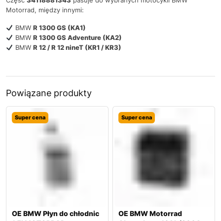
Motorrad, między innymi:
BMW
R 1300 GS (KA1)
BMW
R 1300 GS Adventure (KA2)
BMW
R 12 / R 12 nineT (KR1 / KR3)
Powiązane produkty
Super cena
Super cena
OE BMW Płyn do chłodnic
OE BMW Motorrad