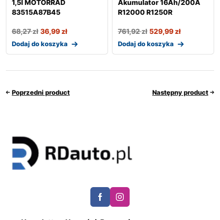
1,5l MOTORRAD
Akumulator 16Ah/200A
83515A87B45
R12000 R1250R
68,27
zł
36,99
zł
761,92
zł
529,99
zł
Dodaj do koszyka
Dodaj do koszyka
Poprzedni product
Następny product