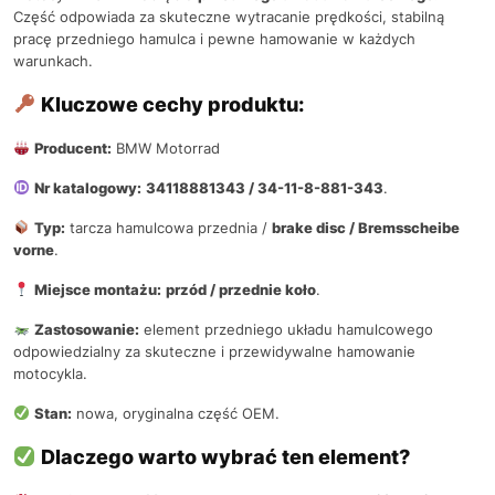
Część odpowiada za skuteczne wytracanie prędkości, stabilną
pracę przedniego hamulca i pewne hamowanie w każdych
warunkach.
Kluczowe cechy produktu:
Producent:
BMW Motorrad
Nr katalogowy:
34118881343 / 34-11-8-881-343
.
Typ:
tarcza hamulcowa przednia /
brake disc / Bremsscheibe
vorne
.
Miejsce montażu:
przód / przednie koło
.
Zastosowanie:
element przedniego układu hamulcowego
odpowiedzialny za skuteczne i przewidywalne hamowanie
motocykla.
Stan:
nowa, oryginalna część OEM.
Dlaczego warto wybrać ten element?