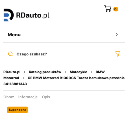
do
treści
Menu
Czego szukasz?
RDauto.pl
Katalog produktów
Motocykle
BMW
Motorrad
OE BMW Motorrad R1300GS Tarcza hamulcowa przednia
34118881343
Obraz
Informacje
Opis
Super cena