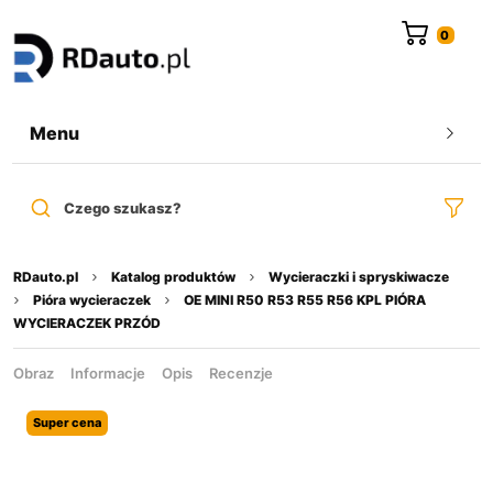
do
treści
Menu
Czego szukasz?
RDauto.pl
Katalog produktów
Wycieraczki i spryskiwacze
Pióra wycieraczek
OE MINI R50 R53 R55 R56 KPL PIÓRA
WYCIERACZEK PRZÓD
Obraz
Informacje
Opis
Recenzje
Super cena