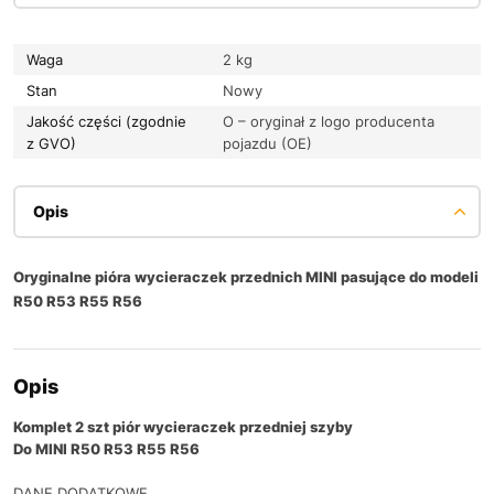
Waga
2 kg
Stan
Nowy
Jakość części (zgodnie
O – oryginał z logo producenta
z GVO)
pojazdu (OE)
Opis
Oryginalne pióra wycieraczek przednich MINI pasujące do modeli
R50 R53 R55 R56
Opis
Komplet 2 szt piór wycieraczek przedniej szyby
Do MINI R50 R53 R55 R56
DANE DODATKOWE