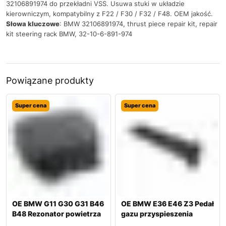
32106891974 do przekładni VSS. Usuwa stuki w układzie
kierowniczym, kompatybilny z F22 / F30 / F32 / F48. OEM jakość.
Słowa kluczowe
: BMW 32106891974, thrust piece repair kit, repair
kit steering rack BMW, 32-10-6-891-974
Powiązane produkty
Super cena
Super cena
OE BMW G11 G30 G31 B46
OE BMW E36 E46 Z3 Pedał
B48 Rezonator powietrza
gazu przyspieszenia