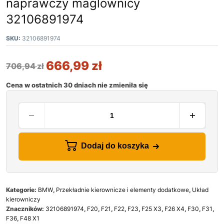
naprawczy maglownicy
32106891974
SKU:
32106891974
666,99
zł
706,94
zł
Cena w ostatnich 30 dniach nie zmieniła się
Dodaj do koszyka
Kategorie:
BMW
,
Przekładnie kierownicze i elementy dodatkowe
,
Układ
kierowniczy
Znaczników:
32106891974
,
F20
,
F21
,
F22
,
F23
,
F25 X3
,
F26 X4
,
F30
,
F31
,
F36
,
F48 X1