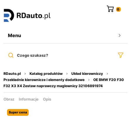
do
treści
Menu
Czego szukasz?
RDauto.pl
Katalog produktów
Układ kierowniczy
Przekładnie kierownicze i elementy dodatkowe
OE BMW F20 F30
F32 X3 X4 Zestaw naprawczy maglownicy 32106891974
Obraz
Informacje
Opis
Super cena