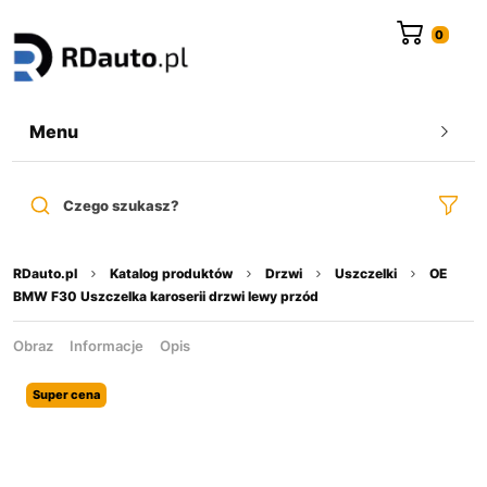
do
treści
Menu
Czego szukasz?
RDauto.pl
Katalog produktów
Drzwi
Uszczelki
OE
BMW F30 Uszczelka karoserii drzwi lewy przód
Obraz
Informacje
Opis
Super cena