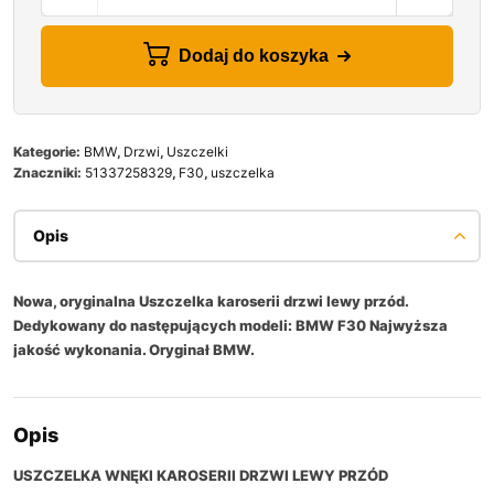
Dodaj do koszyka
Kategorie:
BMW
,
Drzwi
,
Uszczelki
Znaczniki:
51337258329
,
F30
,
uszczelka
Opis
Nowa, oryginalna Uszczelka karoserii drzwi lewy przód.
Dedykowany do następujących modeli: BMW F30 Najwyższa
jakość wykonania. Oryginał BMW.
Opis
USZCZELKA WNĘKI KAROSERII DRZWI LEWY PRZÓD