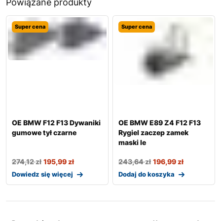
Powiązane produkty
Super cena
Super cena
OE BMW F12 F13 Dywaniki
OE BMW E89 Z4 F12 F13
gumowe tył czarne
Rygiel zaczep zamek
maski le
274,12
zł
195,99
zł
243,64
zł
196,99
zł
Dowiedz się więcej
Dodaj do koszyka