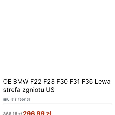
OE BMW F22 F23 F30 F31 F36 Lewa
strefa zgniotu US
SKU:
51117266195
296,99
zł
368,18
zł