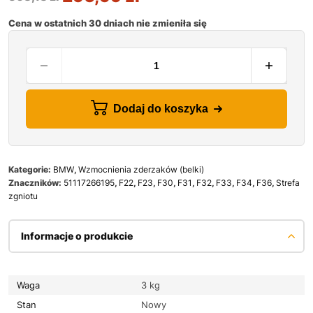
Cena w ostatnich 30 dniach nie zmieniła się
Dodaj do koszyka
Kategorie:
BMW
,
Wzmocnienia zderzaków (belki)
Znaczników:
51117266195
,
F22
,
F23
,
F30
,
F31
,
F32
,
F33
,
F34
,
F36
,
Strefa
zgniotu
Informacje o produkcie
Waga
3 kg
Stan
Nowy