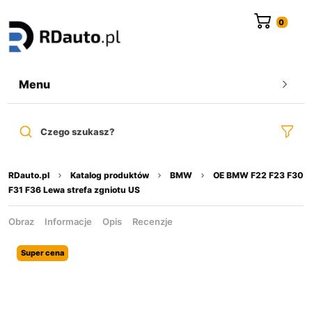
do
treści
Menu
Czego szukasz?
RDauto.pl
Katalog produktów
BMW
OE BMW F22 F23 F30
F31 F36 Lewa strefa zgniotu US
Obraz
Informacje
Opis
Recenzje
Super cena