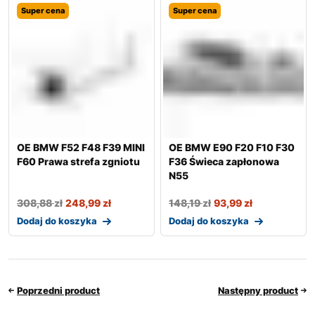
Super cena
Super cena
OE BMW F52 F48 F39 MINI
OE BMW E90 F20 F10 F30
F60 Prawa strefa zgniotu
F36 Świeca zapłonowa
N55
308,88
zł
248,99
zł
148,19
zł
93,99
zł
Dodaj do koszyka
Dodaj do koszyka
Poprzedni product
Następny product