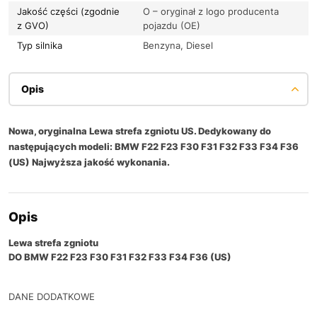
Jakość części (zgodnie
O – oryginał z logo producenta
z GVO)
pojazdu (OE)
Typ silnika
Benzyna, Diesel
Opis
Nowa, oryginalna Lewa strefa zgniotu US. Dedykowany do
następujących modeli: BMW F22 F23 F30 F31 F32 F33 F34 F36
(US) Najwyższa jakość wykonania.
Opis
Lewa strefa zgniotu
DO BMW F22 F23 F30 F31 F32 F33 F34 F36 (US)
DANE DODATKOWE