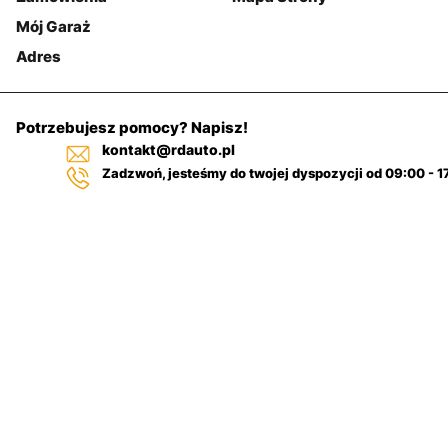
Mój Garaż
Adres
Potrzebujesz pomocy? Napisz!
kontakt@rdauto.pl
Zadzwoń, jesteśmy do twojej dyspozycji od 09:00 - 1
+48 731 885 885
+48 732 885 885
+48 732 885 333
Pulpit
Filtr
nawigacyjny
Kategorie
samochodowy
Szukaj
Na górze
Regulamin sklepu
Polityka-cookies
Zwroty