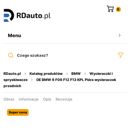
do
treści
Menu
Czego szukasz?
RDauto.pl
Katalog produktów
BMW
Wycieraczki i
spryskiwacze
OE BMW 6 F06 F12 F13 KPL Pióra wycieraczek
przednich
Obraz
Informacje
Opis
Recenzje
Super cena