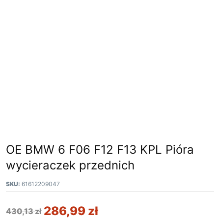
OE BMW 6 F06 F12 F13 KPL Pióra
wycieraczek przednich
SKU:
61612209047
286,99
zł
430,13
zł