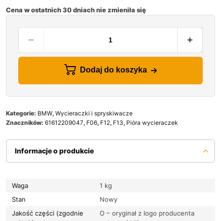
Cena w ostatnich 30 dniach nie zmieniła się
Dodaj do koszyka
Kategorie:
BMW
,
Wycieraczki i spryskiwacze
Znaczników:
61612209047
,
F06
,
F12
,
F13
,
Pióra wycieraczek
Informacje o produkcie
Waga
1 kg
Stan
Nowy
Jakość części (zgodnie
O – oryginał z logo producenta