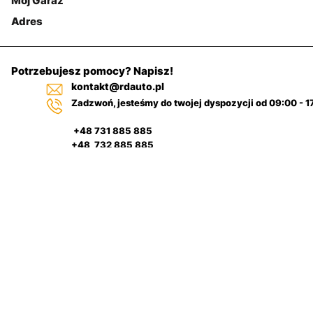
Mój Garaż
Adres
Potrzebujesz pomocy? Napisz!
kontakt@rdauto.pl
Zadzwoń, jesteśmy do twojej dyspozycji od 09:00 - 1
+48 731 885 885
+48 732 885 885
+48 732 885 333
Pulpit
Filtr
nawigacyjny
Kategorie
samochodowy
Szukaj
Na górze
Regulamin sklepu
Polityka-cookies
Zwroty