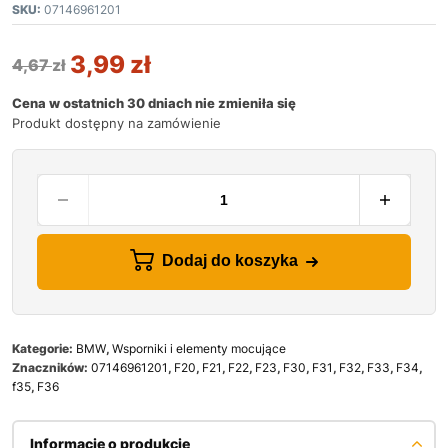
SKU:
07146961201
3,99
zł
4,67
zł
Cena w ostatnich 30 dniach nie zmieniła się
Produkt dostępny na zamówienie
Dodaj do koszyka
Kategorie:
BMW
,
Wsporniki i elementy mocujące
Znaczników:
07146961201
,
F20
,
F21
,
F22
,
F23
,
F30
,
F31
,
F32
,
F33
,
F34
,
f35
,
F36
Informacje o produkcie