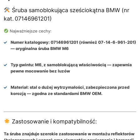
Śruba samoblokująca sześciokątna BMW (nr
kat. 07146961201)
Najważniejsze cechy:
Numer katalogowy:
07146961201 (również 07‑14‑6‑961‑201)
— oryginalna śruba BMW M6
Typ gwintu:
M6, z samoblokującą właściwością — zapewnia
pewne mocowanie bez luzów
Materiał:
stal o dużej wytrzymałości, zabezpieczona przed
korozją — zgodna ze standardami BMW OEM.
Zastosowanie i kompatybilność:
Ta śruba znajduje szerokie zastosowanie w montażu reflektorów
(halogenowych i xenon) oraz elementów zawieszenia i karoserii