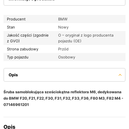
Producent
BMW
Stan
Nowy
Jakość części (zgodnie
O – oryginał z logo producenta
z GVO)
pojazdu (OE)
Strona zabudowy
Przód
Typ pojazdu
Osobowy
Opis
Śruba samoblokująca sześciokątna reflektora M6, dedykowana
do BMW F20, F21, F22, F30, F31, F32, F33, F36, F80 M3, F82 M4 -
07146961201
Opis