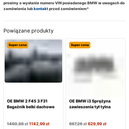
prosimy o wysłanie numeru VIN posiadanego BMW w uwagach do
zamówienia lub
kontakt
przed zamówieniem*
Powiązane produkty
Super cena
Super cena
OE BMW 2 F45 3 F31
OE BMW i3 Sprężyna
Bagażnik belki dachowe
zawieszenia tył tylna
1460,88
zł
1142,99
zł
667,26
zł
629,99
zł