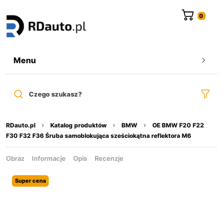
do
treści
Menu
Czego szukasz?
RDauto.pl
Katalog produktów
BMW
OE BMW F20 F22
F30 F32 F36 Śruba samoblokująca sześciokątna reflektora M6
Obraz
Informacje
Opis
Recenzje
Super cena