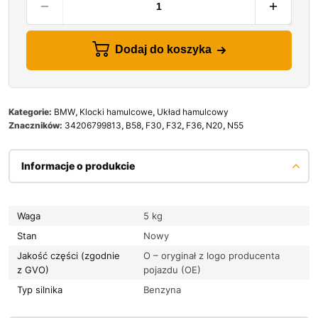
Dodaj do koszyka
Kategorie:
BMW
,
Klocki hamulcowe
,
Układ hamulcowy
Znaczników:
34206799813
,
B58
,
F30
,
F32
,
F36
,
N20
,
N55
Informacje o produkcie
Waga
5 kg
Stan
Nowy
Jakość części (zgodnie
O – oryginał z logo producenta
z GVO)
pojazdu (OE)
Typ silnika
Benzyna