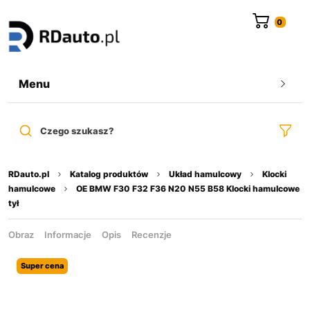
do
treści
Menu
Czego szukasz?
RDauto.pl
Katalog produktów
Układ hamulcowy
Klocki
hamulcowe
OE BMW F30 F32 F36 N20 N55 B58 Klocki hamulcowe
tył
Obraz
Informacje
Opis
Recenzje
Super cena