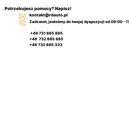
Potrzebujesz pomocy? Napisz!
kontakt@rdauto.pl
Zadzwoń, jesteśmy do twojej dyspozycji od 09:00 - 1
+48 731 885 885
+48 732 885 885
+48 732 885 333
Pulpit
Filtr
Regulamin sklepu
nawigacyjny
Kategorie
samochodowy
Szukaj
Na górze
Polityka-cookies
Zwroty
Copyright © [2025] RDauto.pl All Rights
Reserved