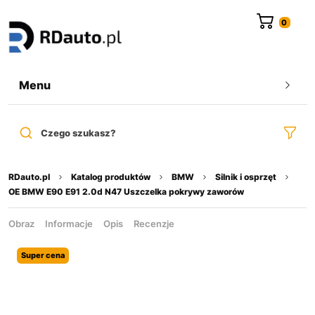
do
treści
Menu
Czego szukasz?
RDauto.pl
Katalog produktów
BMW
Silnik i osprzęt
OE BMW E90 E91 2.0d N47 Uszczelka pokrywy zaworów
Obraz
Informacje
Opis
Recenzje
Super cena