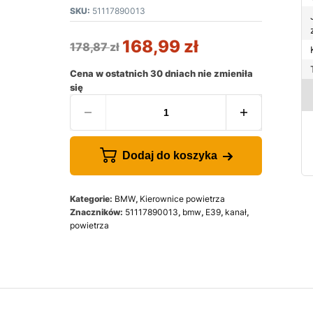
SKU:
51117890013
168,99
zł
178,87
zł
Cena w ostatnich 30 dniach nie zmieniła
się
Dodaj do koszyka
Kategorie:
BMW
,
Kierownice powietrza
Znaczników:
51117890013
,
bmw
,
E39
,
kanał
,
powietrza