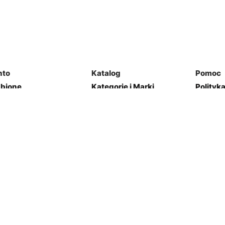
nto
Katalog
Pomoc
ubione
Kategorie i Marki
Polityk
mówienia
Mapa Strony
Regulam
j Garaż
Kontakt
res
Zwroty