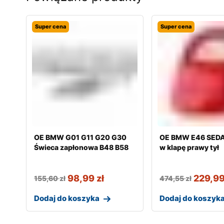
Super cena
Super cena
OE BMW G01 G11 G20 G30
OE BMW E46 SED
Świeca zapłonowa B48 B58
w klapę prawy tył
98,99
zł
229,9
155,60
zł
474,55
zł
Dodaj do koszyka
Dodaj do koszyk