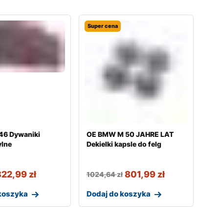
Super cena
6 Dywaniki
OE BMW M 50 JAHRE LAT
lne
Dekielki kapsle do felg
322,99
zł
801,99
zł
1024,64
zł
koszyka
Dodaj do koszyka