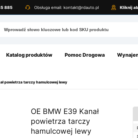
885 885
Obsługa email: kontakt@rdauto.pl
Kliknij 
Katalog produktów
Pomoc Drogowa
Wynajem
ł powietrza tarczy hamulcowej lewy
OE BMW E39 Kanał
powietrza tarczy
hamulcowej lewy