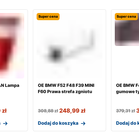
Super cena
Super cena
AN Lampa
OE BMW F52 F48 F39 MINI
OE BMW F4
F60 Prawa strefa zgniotu
gumowe ty
9
zł
248,99
zł
308,88
zł
379,31
zł
a
Dodaj do koszyka
Dodaj do 