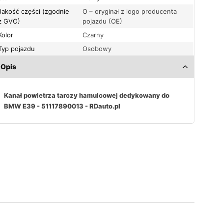
Jakość części (zgodnie
O – oryginał z logo producenta
z GVO)
pojazdu (OE)
Kolor
Czarny
Typ pojazdu
Osobowy
Opis
Kanał powietrza tarczy hamulcowej dedykowany do
BMW E39 - 51117890013 - RDauto.pl