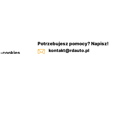
Potrzebujesz pomocy? Napisz!
kontakt@rdauto.pl
a-cookies
Zadzwoń, jesteśmy do twojej
in sklepu
dyspozycji od 09:00 - 17:00
+48 731 885 885
+48 732 885 885
+48 732 885 333