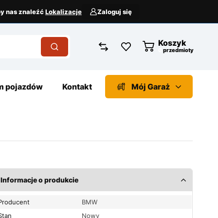
aby nas znaleźć
Lokalizacje
Zaloguj się
Koszyk
przedmioty
 pojazdów
Kontakt
Mój Garaż
Informacje o produkcie
Producent
BMW
Stan
Nowy