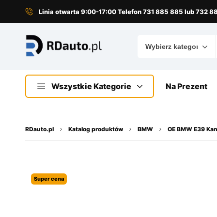
do
treści
Linia otwarta 9:00-17:00 Telefon 731 885 885 lub 732 
Wszystkie Kategorie
Na Prezent
RDauto.pl
Katalog produktów
BMW
OE BMW E39 Kana
Super cena