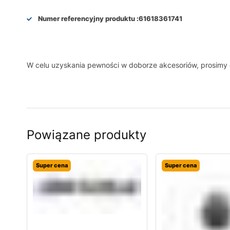
Numer referencyjny produktu :
61618361741
W celu uzyskania pewności w doborze akcesoriów, prosim
Powiązane produkty
Super cena
Super cena