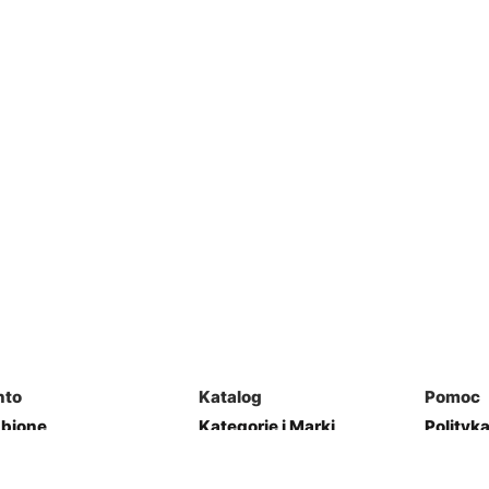
nto
Katalog
Pomoc
ubione
Kategorie i Marki
Polityk
mówienia
Mapa Strony
Regulam