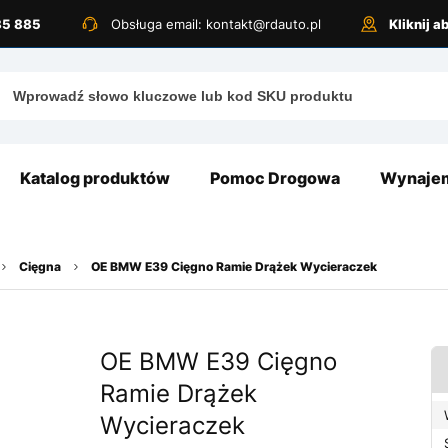
885 885
Obsługa email: kontakt@rdauto.pl
Kliknij 
Katalog produktów
Pomoc Drogowa
Wynajem
Cięgna
OE BMW E39 Cięgno Ramie Drążek Wycieraczek
OE BMW E39 Cięgno
Ramie Drążek
Wycieraczek