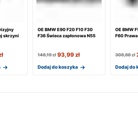
izyjny
OE BMW E90 F20 F10 F30
OE BMW F5
j skrzyni
F36 Świeca zapłonowa N55
F60 Prawa 
zł
93,99
zł
148,19
zł
308,88
zł
a
Dodaj do koszyka
Dodaj do 