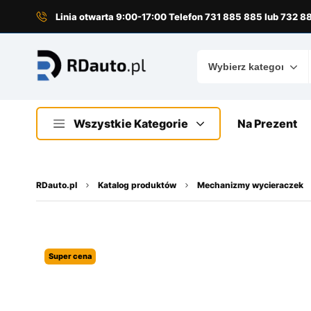
do
treści
Linia otwarta 9:00-17:00 Telefon 731 885 885 lub 732 
Wszystkie Kategorie
Na Prezent
RDauto.pl
Katalog produktów
Mechanizmy wycieraczek
Super cena