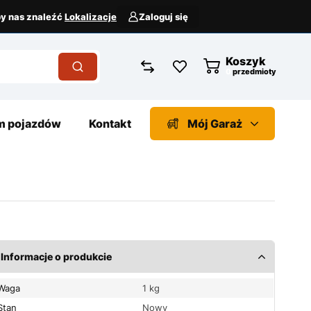
aby nas znaleźć
Lokalizacje
Zaloguj się
Koszyk
przedmioty
 pojazdów
Kontakt
Mój Garaż
Informacje o produkcie
Waga
1 kg
Stan
Nowy