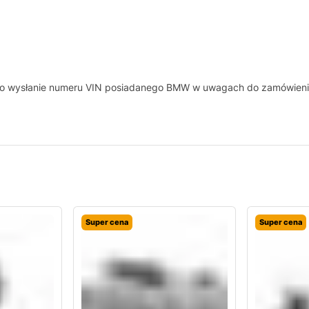
y o wysłanie numeru VIN posiadanego BMW w uwagach do zamówieni
Super cena
Super cena