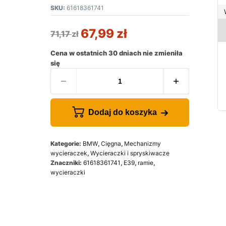
SKU:
61618361741
67,99
zł
71,17
zł
Cena w ostatnich 30 dniach nie zmieniła
się
Dodaj do koszyka
Kategorie:
BMW
,
Cięgna
,
Mechanizmy
wycieraczek
,
Wycieraczki i spryskiwacze
Znaczniki:
61618361741
,
E39
,
ramie
,
wycieraczki