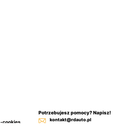
Potrzebujesz pomocy? Napisz!
kontakt@rdauto.pl
a-cookies
Zadzwoń, jesteśmy do twojej
in sklepu
dyspozycji od 09:00 - 17:00