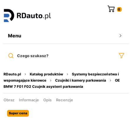
do
treści
Menu
Czego szukasz?
RDauto.pl
Katalog produktów
Systemy bezpieczeństwa i
wspomagające kierowce
Czujniki i kamery parkowania
OE
BMW 7 F01 F02 Czujnik asystent parkowania
Obraz
Informacje
Opis
Recenzje
Super cena