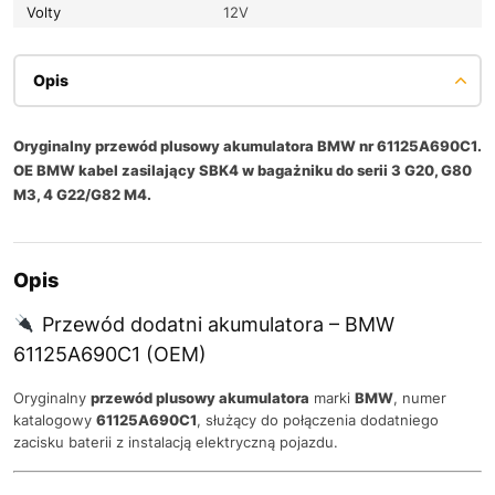
Volty
12V
Opis
Oryginalny przewód plusowy akumulatora BMW nr 61125A690C1.
OE BMW kabel zasilający SBK4 w bagażniku do serii 3 G20, G80
M3, 4 G22/G82 M4.
Opis
Przewód dodatni akumulatora – BMW
61125A690C1 (OEM)
Oryginalny
przewód plusowy akumulatora
marki
BMW
, numer
katalogowy
61125A690C1
, służący do połączenia dodatniego
zacisku baterii z instalacją elektryczną pojazdu.