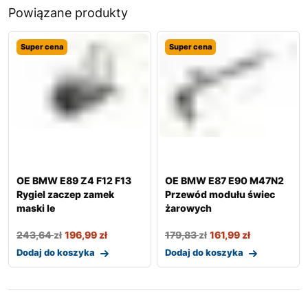
Powiązane produkty
Super cena
Super cena
OE BMW E89 Z4 F12 F13
OE BMW E87 E90 M47N2
Rygiel zaczep zamek
Przewód modułu świec
maski le
żarowych
243,64
zł
196,99
zł
179,83
zł
161,99
zł
Dodaj do koszyka
Dodaj do koszyka