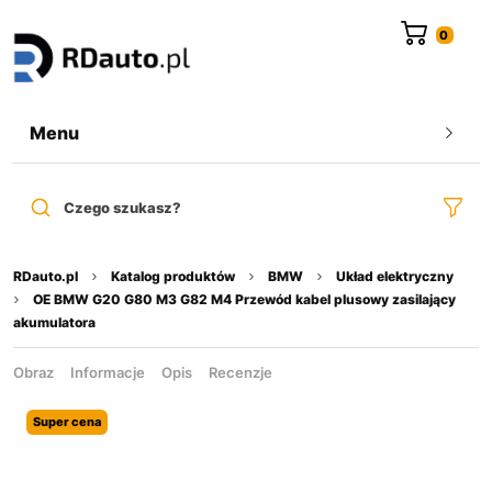
do
treści
Menu
Czego szukasz?
RDauto.pl
Katalog produktów
BMW
Układ elektryczny
OE BMW G20 G80 M3 G82 M4 Przewód kabel plusowy zasilający
akumulatora
Obraz
Informacje
Opis
Recenzje
Super cena