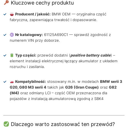
Kluczowe cechy produktu
Producent / jakość:
BMW OEM — oryginalna część
fabryczna, zapewniająca trwałość i dopasowanie.
Nr katalogowy:
61125A690C1 — sprawdź zgodność z
numerem VIN przy doborze.
Typ części:
przewód dodatni (
positive battery cable
) –
element instalacji elektrycznej łączący akumulator z układem
rozruchu i zasilania.
Kompatybilność:
stosowany m.in. w modelach
BMW serii 3
G20, G80 M3 serii 4
takich jak
G26 (Gran Coupe)
oraz
G82
(M4)
oraz odmiany LCI – część OEM przeznaczona dla
pojazdów z instalacją akumulatorową zgodną z SBK4
Dlaczego warto zastosować ten przewód?