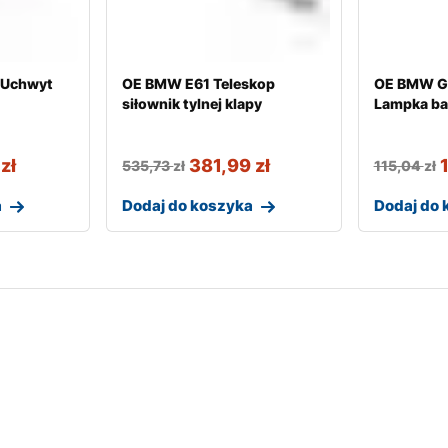
 Uchwyt
OE BMW E61 Teleskop
OE BMW G
siłownik tylnej klapy
Lampka ba
9
zł
381,99
zł
535,73
zł
115,04
zł
a
Dodaj do koszyka
Dodaj do 