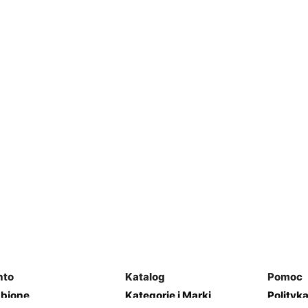
nto
Katalog
Pomoc
ubione
Kategorie i Marki
Polityk