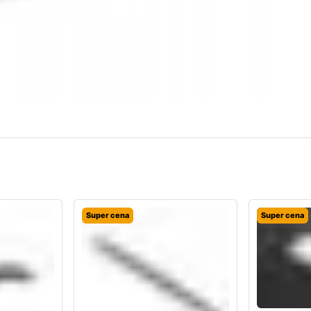
Super cena
Super cena