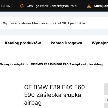
885 885
Obsługa email: kontakt@rdauto.pl
Kliknij 
Katalog produktów
Pomoc Drogowa
Wynajem
Osłony i zaślepki
OE BMW E39 E46 E60 E90 Zaślepka słupka airbag
OE BMW E39 E46 E60
E90 Zaślepka słupka
airbag