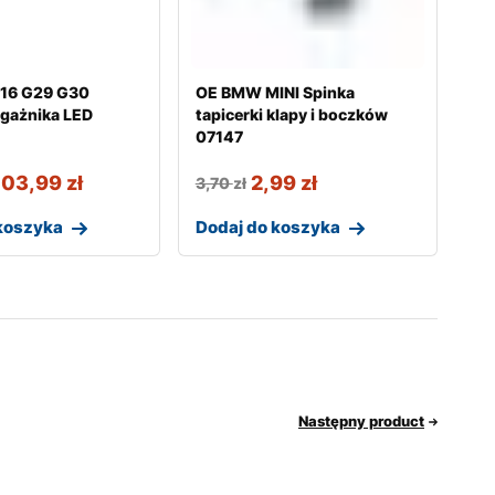
16 G29 G30
OE BMW MINI Spinka
gażnika LED
tapicerki klapy i boczków
07147
103,99
zł
2,99
zł
3,70
zł
koszyka
Dodaj do koszyka
Następny product