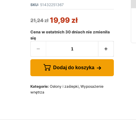
SKU:
51432251367
19,99
zł
21,24
zł
Cena w ostatnich 30 dniach nie zmieniła
się
Dodaj do koszyka
Kategorie:
Osłony i zaślepki
,
Wyposażenie
wnętrza