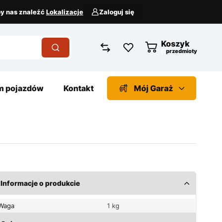
aby nas znaleźć
Lokalizacje
Zaloguj się
Koszyk
przedmioty
 pojazdów
Kontakt
Mój Garaż
Informacje o produkcie
Waga
1 kg