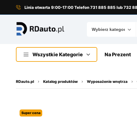
do
treści
Linia otwarta 9:00-17:00 Telefon 731 885 885 lub 732 
Wszystkie Kategorie
Na Prezent
RDauto.pl
Katalog produktów
Wyposażenie wnętrza
Super cena