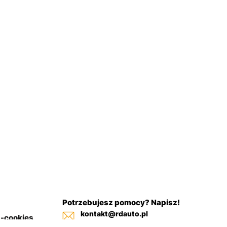
Potrzebujesz pomocy? Napisz!
kontakt@rdauto.pl
a-cookies
Zadzwoń, jesteśmy do twojej