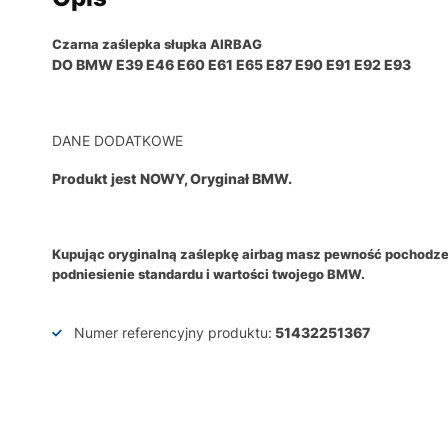
Czarna zaślepka słupka AIRBAG
DO BMW E39 E46 E60 E61 E65 E87 E90 E91 E92 E93
DANE DODATKOWE
Produkt jest NOWY, Oryginał BMW.
Kupując oryginalną zaślepkę airbag masz pewność pochodzen
podniesienie standardu i wartości twojego BMW.
Numer referencyjny produktu:
51432251367