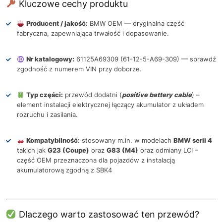
Kluczowe cechy produktu
Producent / jakość:
BMW OEM — oryginalna część
fabryczna, zapewniająca trwałość i dopasowanie.
Nr katalogowy:
61125A69309 (61-12-5-A69-309) — sprawdź
zgodność z numerem VIN przy doborze.
Typ części:
przewód dodatni (
positive battery cable
) –
element instalacji elektrycznej łączący akumulator z układem
rozruchu i zasilania.
Kompatybilność:
stosowany m.in. w modelach
BMW serii 4
takich jak
G23 (Coupe)
oraz
G83 (M4)
oraz odmiany LCI –
część OEM przeznaczona dla pojazdów z instalacją
akumulatorową zgodną z SBK4
Dlaczego warto zastosować ten przewód?