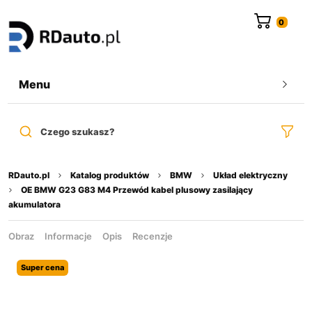
do
treści
Menu
Czego szukasz?
RDauto.pl
Katalog produktów
BMW
Układ elektryczny
OE BMW G23 G83 M4 Przewód kabel plusowy zasilający
akumulatora
Obraz
Informacje
Opis
Recenzje
Super cena