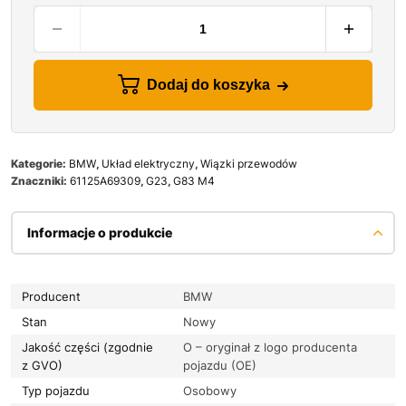
Dodaj do koszyka
Kategorie:
BMW
,
Układ elektryczny
,
Wiązki przewodów
Znaczniki:
61125A69309
,
G23
,
G83 M4
Informacje o produkcie
Producent
BMW
Stan
Nowy
Jakość części (zgodnie
O – oryginał z logo producenta
z GVO)
pojazdu (OE)
Typ pojazdu
Osobowy