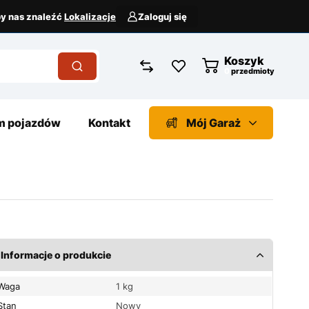
aby nas znaleźć
Lokalizacje
Zaloguj się
Koszyk
przedmioty
 pojazdów
Kontakt
Mój Garaż
Informacje o produkcie
Waga
1 kg
Stan
Nowy