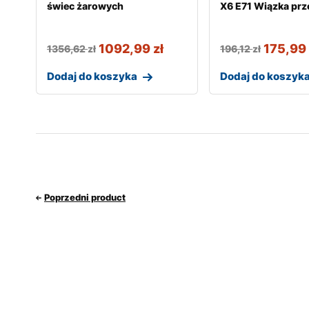
świec żarowych
X6 E71 Wiązka prz
1092,99
zł
175,9
1356,62
zł
196,12
zł
Dodaj do koszyka
Dodaj do koszyk
Poprzedni product