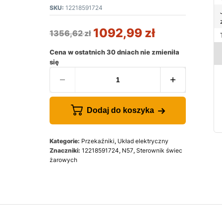
SKU:
12218591724
1092,99
zł
1356,62
zł
Cena w ostatnich 30 dniach nie zmieniła
się
Dodaj do koszyka
Kategorie:
Przekaźniki
,
Układ elektryczny
Znaczniki:
12218591724
,
N57
,
Sterownik świec
żarowych