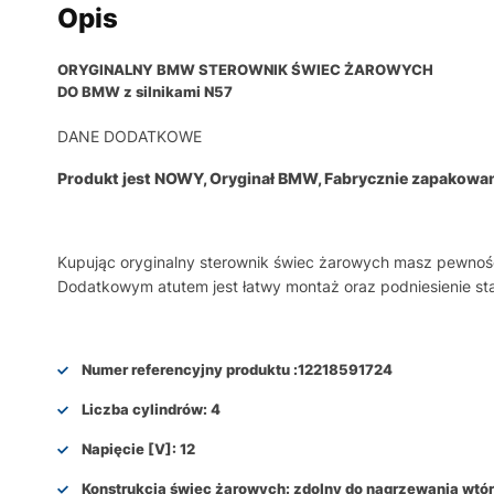
Opis
ORYGINALNY BMW STEROWNIK ŚWIEC ŻAROWYCH
DO BMW z silnikami N57
DANE DODATKOWE
Produkt jest NOWY, Oryginał BMW, Fabrycznie zapakowa
Kupując oryginalny sterownik świec żarowych masz pewność 
Dodatkowym atutem jest łatwy montaż oraz podniesienie st
Numer referencyjny produktu :
12218591724
Liczba cylindrów:
4
Napięcie [V]:
12
Konstrukcja świec żarowych:
zdolny do nagrzewania wtó