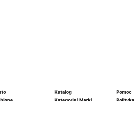
nto
Katalog
Pomoc
ubione
Kategorie i Marki
Polityk
mówienia
Mapa Strony
Regulam
j Garaż
Kontakt
res
Zwroty