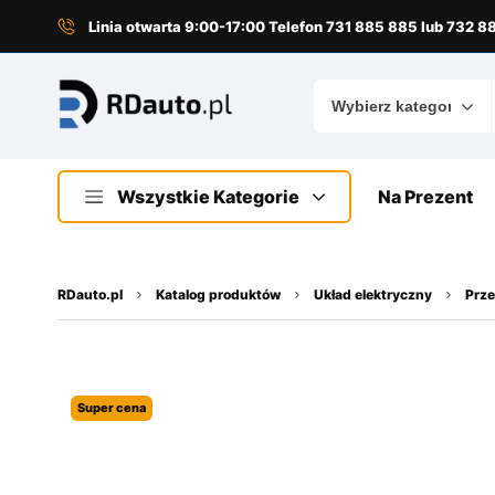
do
treści
Linia otwarta 9:00-17:00 Telefon 731 885 885 lub 732 
Wszystkie Kategorie
Na Prezent
RDauto.pl
Katalog produktów
Układ elektryczny
Prze
Super cena