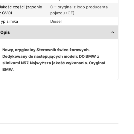
Jakość części (zgodnie
O – oryginał z logo producenta
z GVO)
pojazdu (OE)
Typ silnika
Diesel
Opis
Nowy, oryginalny Sterownik świec żarowych.
Dedykowany do następujących modeli: DO BMW z
silnikami N57. Najwyższa jakość wykonania. Oryginał
BMW.