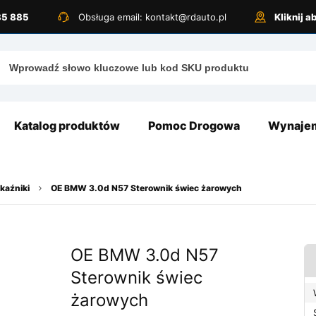
885 885
Obsługa email: kontakt@rdauto.pl
Kliknij 
Katalog produktów
Pomoc Drogowa
Wynajem
kaźniki
OE BMW 3.0d N57 Sterownik świec żarowych
OE BMW 3.0d N57
Sterownik świec
żarowych