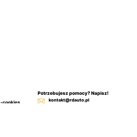
Potrzebujesz pomocy? Napisz!
kontakt@rdauto.pl
a-cookies
Zadzwoń, jesteśmy do twojej
in sklepu
dyspozycji od 09:00 - 17:00
+48 731 885 885
+48 732 885 885