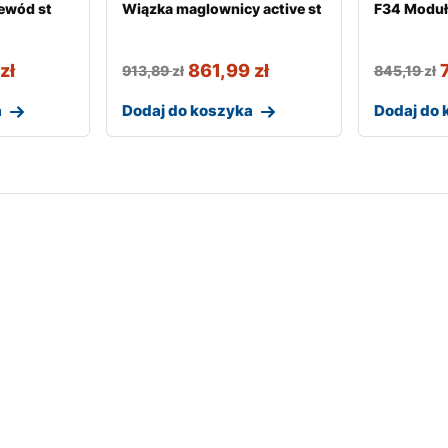
ewód st
Wiązka maglownicy active st
F34 Moduł
9
zł
861,99
zł
913,89
zł
845,19
zł
a
Dodaj do koszyka
Dodaj do 