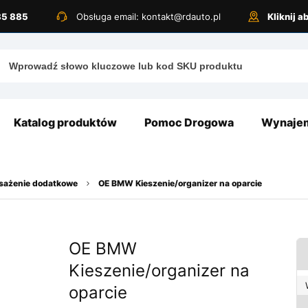
885 885
Obsługa email: kontakt@rdauto.pl
Kliknij 
Katalog produktów
Pomoc Drogowa
Wynajem
osażenie dodatkowe
OE BMW Kieszenie/organizer na oparcie
OE BMW
Kieszenie/organizer na
oparcie