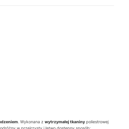
udzeniem
. Wykonana z
wytrzymałej tkaniny
poliestrowej
dróżny w przejrzysty i łatwo dostępny sposób: