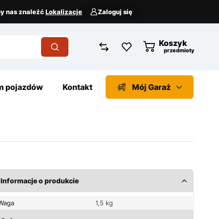
aby nas znaleźć
Lokalizacje
Zaloguj się
Koszyk
przedmioty
 pojazdów
Kontakt
Mój Garaż
Informacje o produkcie
Waga
1,5 kg