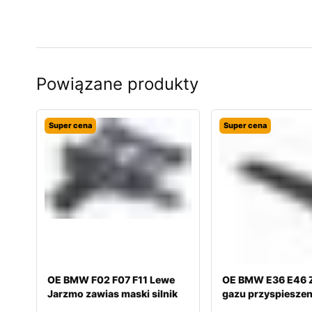
Powiązane produkty
Super cena
Super cena
OE BMW F02 F07 F11 Lewe
OE BMW E36 E46 Z
Jarzmo zawias maski silnik
gazu przyspieszen