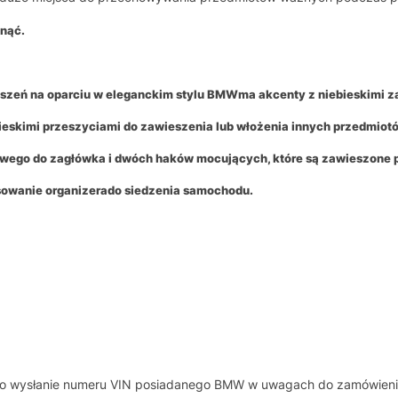
knąć.
eszeń na oparciu w
eleganckim stylu BMW
ma akcenty z niebieskimi 
bieskimi przeszyciami do zawieszenia lub włożenia innych przedmiot
wego do zagłówka i dwóch haków mocujących, które są zawieszone 
sowanie organizera
do siedzenia samochodu.
y o wysłanie numeru VIN posiadanego BMW w uwagach do zamówieni