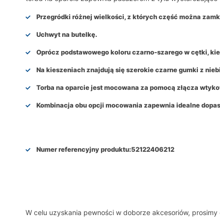
Przegródki różnej wielkości, z których część można zam
Uchwyt na butelkę.
Oprócz podstawowego koloru czarno-szarego w cętki, ki
Na kieszeniach znajdują się szerokie czarne gumki z nie
Torba na oparcie jest mocowana za pomocą złącza wtyko
Kombinacja obu opcji mocowania zapewnia
idealne dopa
Numer referencyjny produktu:
52122406212
W celu uzyskania pewności w doborze akcesoriów, prosim