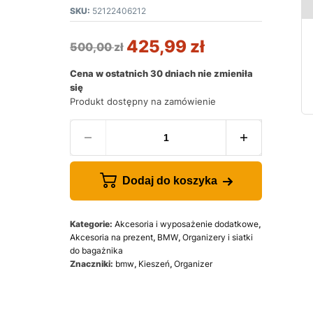
SKU:
52122406212
425,99
zł
500,00
zł
Cena w ostatnich 30 dniach nie zmieniła
się
Produkt dostępny na zamówienie
Dodaj do koszyka
Kategorie:
Akcesoria i wyposażenie dodatkowe
,
Akcesoria na prezent
,
BMW
,
Organizery i siatki
do bagażnika
Znaczniki:
bmw
,
Kieszeń
,
Organizer