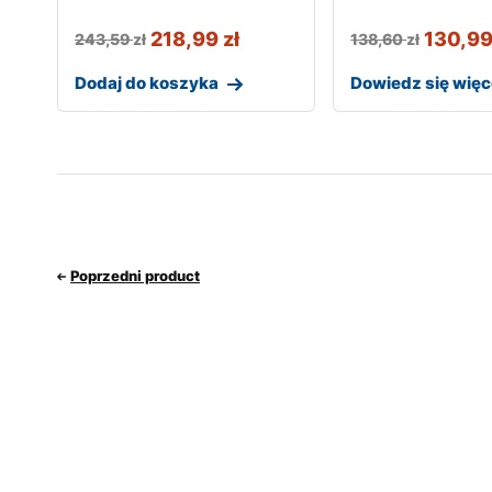
218,99
zł
130,9
243,59
zł
138,60
zł
Dodaj do koszyka
Dowiedz się więc
Poprzedni product