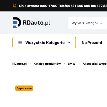
do
treści
Linia otwarta 9:00-17:00 Telefon 731 885 885 lub 732 
Wszystkie Kategorie
Na Prezent
RDauto.pl
Katalog produktów
BMW
Akcesoria i wyp
Super cena