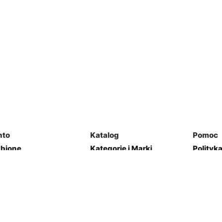
nto
Katalog
Pomoc
ubione
Kategorie i Marki
Polityk
mówienia
Mapa Strony
Regulam
j Garaż
Kontakt
res
Zwroty