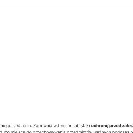
niego siedzenia. Zapewnia w ten sposób stałą
ochronę przed zabr
o dużo miejsca do przechowywania przedmiotów ważnych podczas po