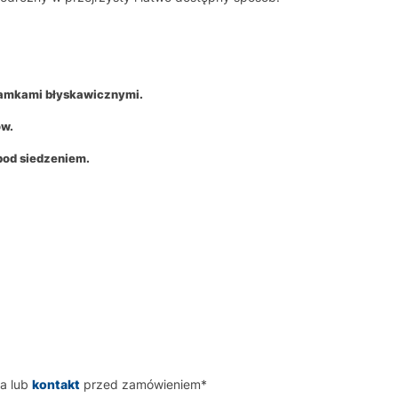
zamkami błyskawicznymi.
ów.
pod siedzeniem.
a lub
kontakt
przed zamówieniem*