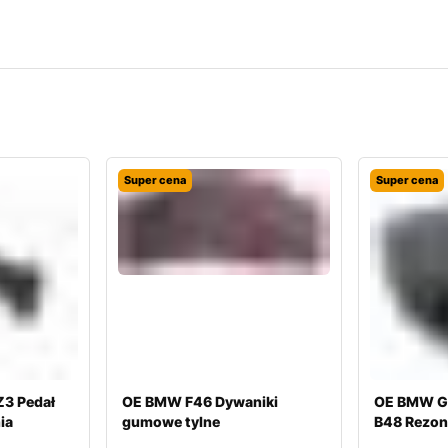
Super cena
Super cena
3 Pedał
OE BMW F46 Dywaniki
OE BMW G
ia
gumowe tylne
B48 Rezon