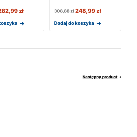
282,99
zł
248,99
zł
308,88
zł
koszyka
Dodaj do koszyka
Następny product