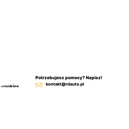
Potrzebujesz pomocy? Napisz!
kontakt@rdauto.pl
a-cookies
Zadzwoń, jesteśmy do twojej
in sklepu
dyspozycji od 09:00 - 17:00
+48 731 885 885
+48 732 885 885
+48 732 885 333