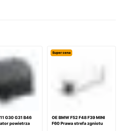
Super cena
11 G30 G31 B46
OE BMW F52 F48 F39 MINI
ator powietrza
F60 Prawa strefa zgniotu