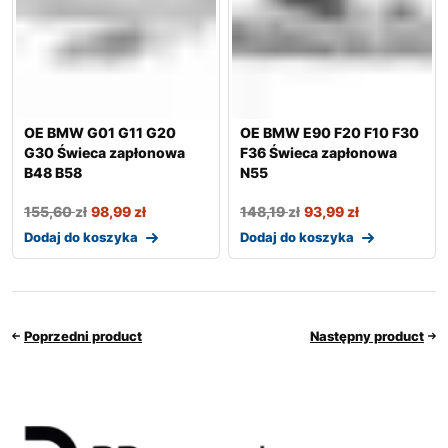
OE BMW G01 G11 G20
OE BMW E90 F20 F10 F30
G30 Świeca zapłonowa
F36 Świeca zapłonowa
B48 B58
N55
155,60
zł
98,99
zł
148,19
zł
93,99
zł
Dodaj do koszyka
Dodaj do koszyka
Poprzedni product
Następny product