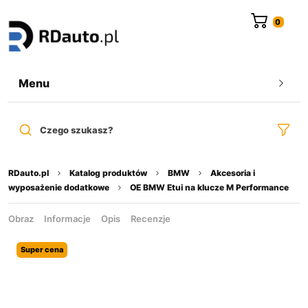
do
treści
Menu
Czego szukasz?
RDauto.pl
Katalog produktów
BMW
Akcesoria i
wyposażenie dodatkowe
OE BMW Etui na klucze M Performance
Obraz
Informacje
Opis
Recenzje
Super cena