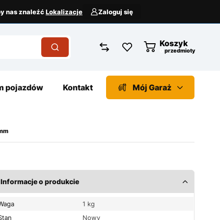
aby nas znaleźć
Lokalizacje
Zaloguj się
Koszyk
przedmioty
 pojazdów
Kontakt
Mój Garaż
2mm
Informacje o produkcie
Waga
1 kg
Stan
Nowy