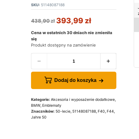
SKU:
51148087188
393,99
zł
438,90
zł
Cena w ostatnich 30 dniach nie zmieniła
się
Produkt dostępny na zamówienie
Dodaj do koszyka
Kategorie:
Akcesoria i wyposażenie dodatkowe
,
BMW
,
Emblematy
Znaczników:
50-lecie
,
51148087188
,
F40
,
F44
,
Jahre 50