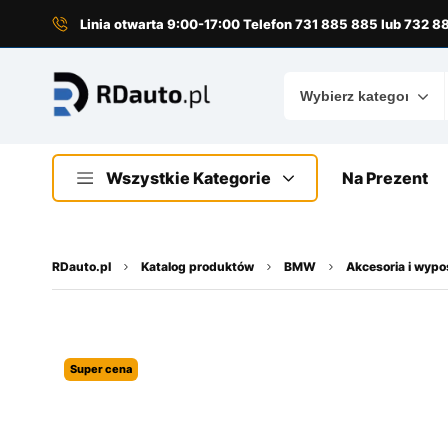
do
treści
Linia otwarta 9:00-17:00 Telefon 731 885 885 lub 732 
Wszystkie Kategorie
Na Prezent
RDauto.pl
Katalog produktów
BMW
Akcesoria i wyp
Super cena