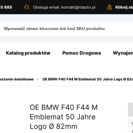
885 885
Obsługa email: kontakt@rdauto.pl
Kliknij 
Katalog produktów
Pomoc Drogowa
Wynajem
osażenie dodatkowe
OE BMW F40 F44 M Emblemat 50 Jahre Logo Ø 8
OE BMW F40 F44 M
Emblemat 50 Jahre
Logo Ø 82mm