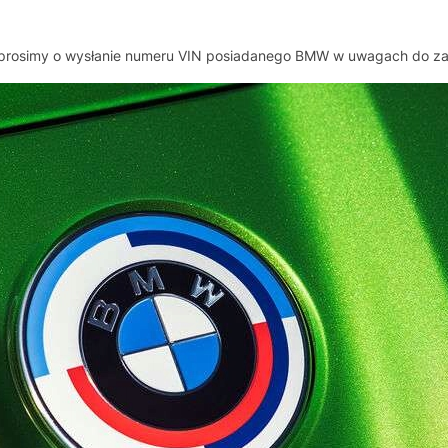
, prosimy o wysłanie numeru VIN posiadanego BMW w uwagach do z