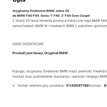
Oryginalny Emblemat BMW Jahre 50
do BMW F40 F44
Seria: 1′ F40
2′ F44 Gran Coupé
Z okazji 50-lecia istnienia powraca klasyczne logo BMW Mo
samochodach BMW M i modelach BMW z pakietem sportow
DANE DODATKOWE
Produkt jest Nowy, Oryginał BMW.
Kupując oryginalny Emblemat BMW masz pewność trwałości 
montaż oraz podniesienie standardu i wartości twojego BMW
Numer referencyjny produktu:
51148087188
Rozmiar :
Ø