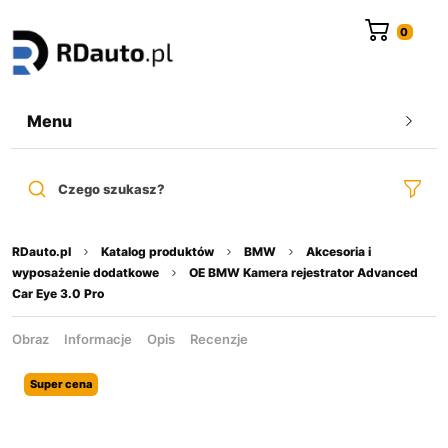
do
treści
Menu
Czego szukasz?
RDauto.pl
Katalog produktów
BMW
Akcesoria i
wyposażenie dodatkowe
OE BMW Kamera rejestrator Advanced
Car Eye 3.0 Pro
Obraz
Informacje
Opis
Recenzje
Super cena