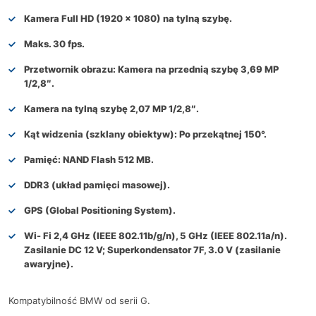
Kamera Full HD (1920 x 1080) na tylną szybę.
Maks. 30 fps.
Przetwornik obrazu: Kamera na przednią szybę 3,69 MP
1/2,8″.
Kamera na tylną szybę 2,07 MP 1/2,8″.
Kąt widzenia (szklany obiektyw): Po przekątnej 150°.
Pamięć: NAND Flash 512 MB.
DDR3 (układ pamięci masowej).
GPS (Global Positioning System).
Wi- Fi 2,4 GHz (IEEE 802.11b/g/n), 5 GHz (IEEE 802.11a/n).
Zasilanie DC 12 V; Superkondensator 7F, 3.0 V (zasilanie
awaryjne).
Kompatybilność BMW od serii G.