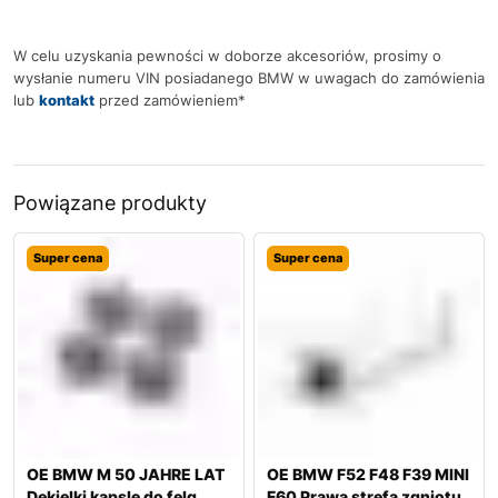
W celu uzyskania pewności w doborze akcesoriów, prosimy o
wysłanie numeru VIN posiadanego BMW w uwagach do zamówienia
lub
kontakt
przed zamówieniem*
Powiązane produkty
Super cena
Super cena
OE BMW M 50 JAHRE LAT
OE BMW F52 F48 F39 MINI
Dekielki kapsle do felg
F60 Prawa strefa zgniotu