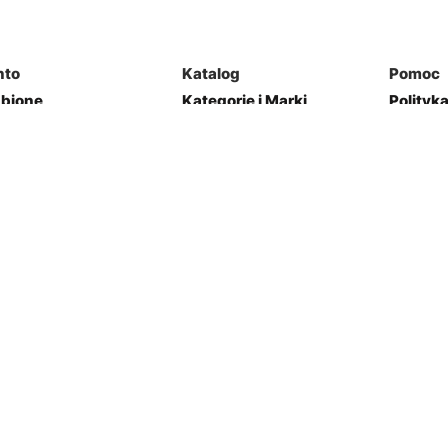
nto
Katalog
Pomoc
ubione
Kategorie i Marki
Polityk
mówienia
Mapa Strony
Regulam
j Garaż
Kontakt
res
Zwroty
Opcje płatności