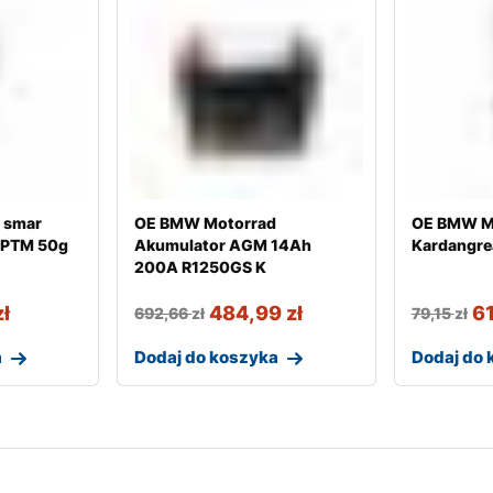
 smar
OE BMW Motorrad
OE BMW M
 PTM 50g
Akumulator AGM 14Ah
Kardangrea
200A R1250GS K
zł
484,99
zł
6
692,66
zł
79,15
zł
a
Dodaj do koszyka
Dodaj do 