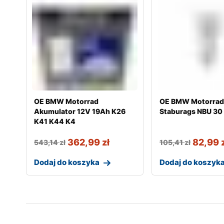
OE BMW Motorrad
OE BMW Motorrad
Akumulator 12V 19Ah K26
Staburags NBU 30
K41 K44 K4
362,99
zł
82,99
543,14
zł
105,41
zł
Dodaj do koszyka
Dodaj do koszyk