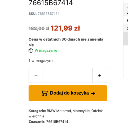
76615B67414
SKU:
76615B67414
121,99
zł
182,00
zł
Cena w ostatnich 30 dniach nie zmieniła
się
W magazynie
1 w magazynie
Dodaj do koszyka
Kategorie:
BMW Motorrad
,
Motocykle
,
Odzież
wierchnia
Znacznik:
76615B67414