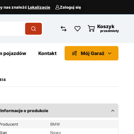
aby nas znaleźć
Lokalizacje
Zaloguj się
Koszyk
przedmioty
 pojazdów
Kontakt
Mój Garaż
414
Informacje o produkcie
Producent
BMW
Stan
Nowy