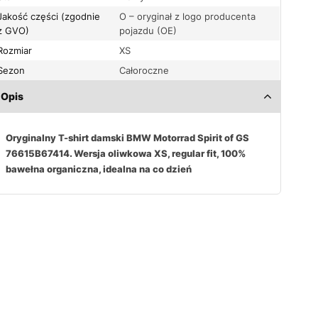
Jakość części (zgodnie
O – oryginał z logo producenta
z GVO)
pojazdu (OE)
Rozmiar
XS
Sezon
Całoroczne
Opis
Oryginalny T-shirt damski BMW Motorrad Spirit of GS
76615B67414. Wersja oliwkowa XS, regular fit, 100%
bawełna organiczna, idealna na co dzień