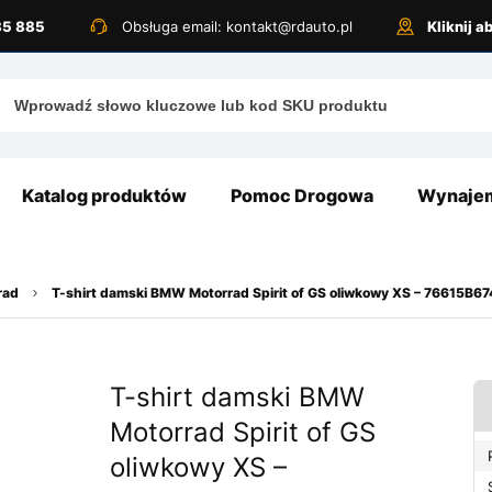
885 885
Obsługa email: kontakt@rdauto.pl
Kliknij 
Katalog produktów
Pomoc Drogowa
Wynajem
rad
T-shirt damski BMW Motorrad Spirit of GS oliwkowy XS – 76615B67
T-shirt damski BMW
Motorrad Spirit of GS
oliwkowy XS –