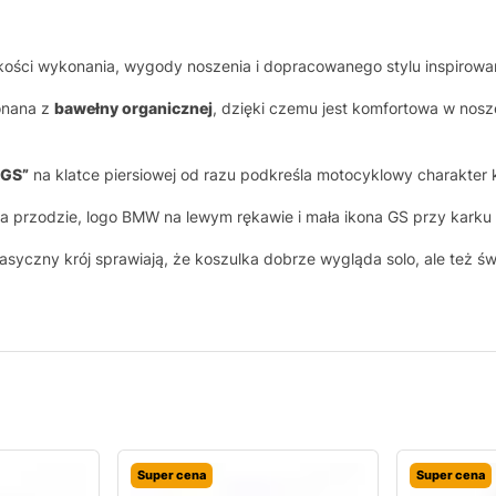
ości wykonania, wygody noszenia i dopracowanego stylu inspirow
onana z
bawełny organicznej
, dzięki czemu jest komfortowa w nosze
 GS”
na klatce piersiowej od razu podkreśla motocyklowy charakter k
 przodzie, logo BMW na lewym rękawie i mała ikona GS przy karku 
lasyczny krój sprawiają, że koszulka dobrze wygląda solo, ale też ś
Super cena
Super cena