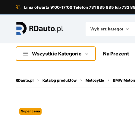
do
treści
Linia otwarta 9:00-17:00 Telefon 731 885 885 lub 732 
Wszystkie Kategorie
Na Prezent
RDauto.pl
Katalog produktów
Motocykle
BMW Motor
Super cena