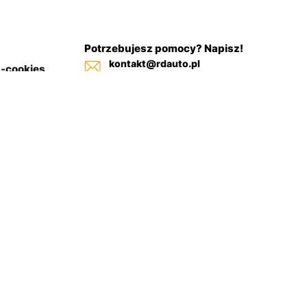
Potrzebujesz pomocy? Napisz!
kontakt@rdauto.pl
a-cookies
Zadzwoń, jesteśmy do twojej
in sklepu
dyspozycji od 09:00 - 17:00
+48 731 885 885
+48 732 885 885
+48 732 885 333
Regulamin sklepu
Polityka-cookies
Zwroty