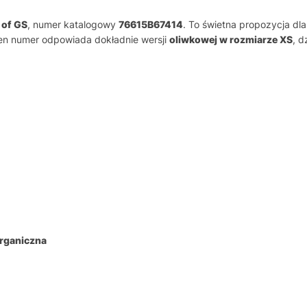
 of GS
, numer katalogowy
76615B67414
. To świetna propozycja dl
en numer odpowiada dokładnie wersji
oliwkowej w rozmiarze XS
, d
rganiczna