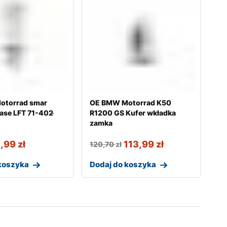
otorrad smar
OE BMW Motorrad K50
se LFT 71-402 ̵
R1200 GS Kufer wkładka
zamka
1,99
zł
113,99
zł
120,70
zł
koszyka
Dodaj do koszyka