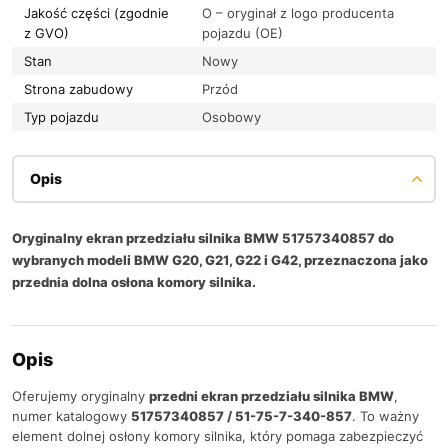
Jakość części (zgodnie
O – oryginał z logo producenta
z GVO)
pojazdu (OE)
Stan
Nowy
Strona zabudowy
Przód
Typ pojazdu
Osobowy
Opis
Oryginalny ekran przedziału silnika BMW 51757340857 do
wybranych modeli BMW G20, G21, G22 i G42, przeznaczona jako
przednia dolna osłona komory silnika.
Opis
Oferujemy oryginalny
przedni ekran przedziału silnika BMW
,
numer katalogowy
51757340857 / 51-75-7-340-857
. To ważny
element dolnej osłony komory silnika, który pomaga zabezpieczyć