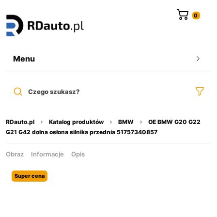
do
treści
Menu
Czego szukasz?
RDauto.pl
Katalog produktów
BMW
OE BMW G20 G22
G21 G42 dolna osłona silnika przednia 51757340857
Obraz
Informacje
Opis
Super cena