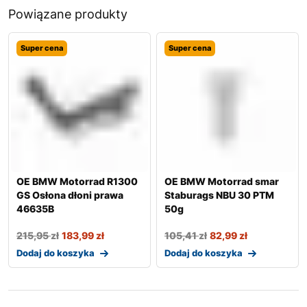
Powiązane produkty
Super cena
Super cena
OE BMW Motorrad R1300
OE BMW Motorrad smar
GS Osłona dłoni prawa
Staburags NBU 30 PTM
46635B
50g
215,95
zł
183,99
zł
105,41
zł
82,99
zł
Dodaj do koszyka
Dodaj do koszyka