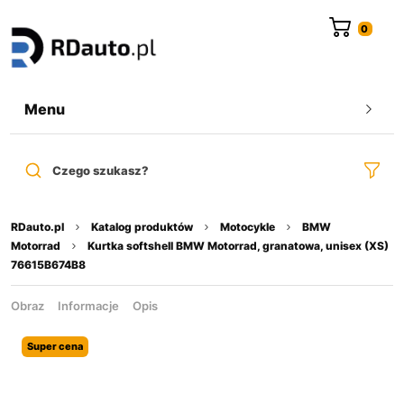
do
treści
Menu
Czego szukasz?
RDauto.pl
Katalog produktów
Motocykle
BMW
Motorrad
Kurtka softshell BMW Motorrad, granatowa, unisex (XS)
76615B674B8
Obraz
Informacje
Opis
Super cena