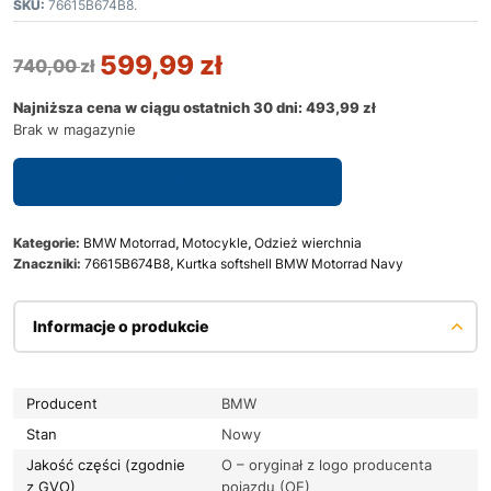
SKU:
76615B674B8.
599,99
zł
740,00
zł
Najniższa cena w ciągu ostatnich 30 dni:
493,99
zł
Brak w magazynie
Zapytaj o dostępność
Kategorie:
BMW Motorrad
,
Motocykle
,
Odzież wierchnia
Znaczniki:
76615B674B8
,
Kurtka softshell BMW Motorrad Navy
Informacje o produkcie
Producent
BMW
Stan
Nowy
Jakość części (zgodnie
O – oryginał z logo producenta
z GVO)
pojazdu (OE)