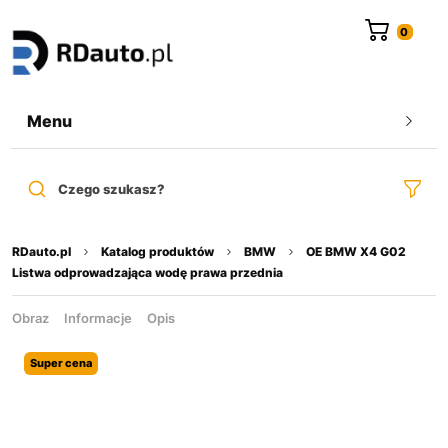
do
treści
Menu
Czego szukasz?
RDauto.pl
Katalog produktów
BMW
OE BMW X4 G02
Listwa odprowadzająca wodę prawa przednia
Obraz
Informacje
Opis
Super cena