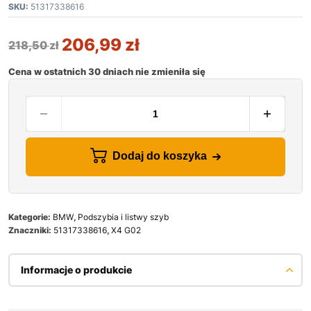
SKU:
51317338616
206,99
zł
218,50
zł
Cena w ostatnich 30 dniach nie zmieniła się
Dodaj do koszyka
Kategorie:
BMW
,
Podszybia i listwy szyb
Znaczniki:
51317338616
,
X4 G02
Informacje o produkcie