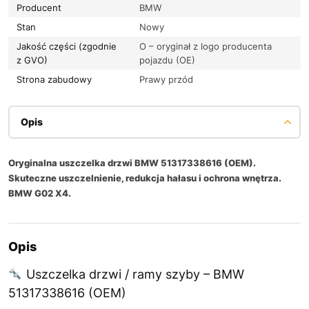
Producent
BMW
Stan
Nowy
Jakość części (zgodnie
O – oryginał z logo producenta
z GVO)
pojazdu (OE)
Strona zabudowy
Prawy przód
Opis
Oryginalna uszczelka drzwi BMW 51317338616 (OEM).
Skuteczne uszczelnienie, redukcja hałasu i ochrona wnętrza.
BMW G02 X4.
Opis
Uszczelka drzwi / ramy szyby – BMW
51317338616 (OEM)