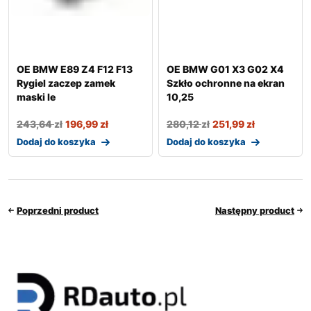
OE BMW E89 Z4 F12 F13
OE BMW G01 X3 G02 X4
Rygiel zaczep zamek
Szkło ochronne na ekran
maski le
10,25
243,64
zł
196,99
zł
280,12
zł
251,99
zł
Dodaj do koszyka
Dodaj do koszyka
Poprzedni product
Następny product