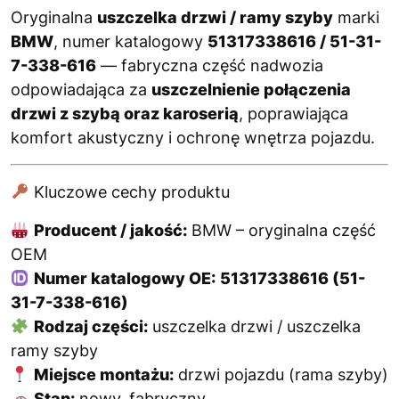
Oryginalna
uszczelka drzwi / ramy szyby
marki
BMW
, numer katalogowy
51317338616 / 51-31-
7-338-616
— fabryczna część nadwozia
odpowiadająca za
uszczelnienie połączenia
drzwi z szybą oraz karoserią
, poprawiająca
komfort akustyczny i ochronę wnętrza pojazdu.
Kluczowe cechy produktu
Producent / jakość:
BMW – oryginalna część
OEM
Numer katalogowy OE:
51317338616 (51-
31-7-338-616)
Rodzaj części:
uszczelka drzwi / uszczelka
ramy szyby
Miejsce montażu:
drzwi pojazdu (rama szyby)
Stan:
nowy, fabryczny