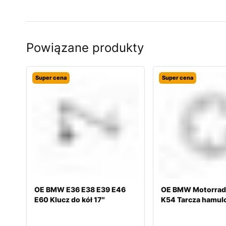
Powiązane produkty
Super cena
Super cena
OE BMW E36 E38 E39 E46
OE BMW Motorrad
E60 Klucz do kół 17″
K54 Tarcza hamul