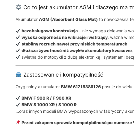
Co to jest akumulator AGM i dlaczego ma z
Akumulator
AGM (Absorbent Glass Mat)
to nowoczesna tech
bezobsługowa konstrukcja
– nie wymaga dolewania wo
wysoka odporność na wibracje i wstrząsy
, ważna w mo
stabilny rozruch nawet przy niskich temperaturach
,
dłuższa żywotność niż zwykłe akumulatory kwasowe
,
świetna do motocykli z dużą elektroniką i systemami be
Zastosowanie i kompatybilność
Oryginalny akumulator
BMW 61218389126
pasuje do wielu
BMW F 900 R / F 900 XR
BMW S 1000 XR / S 1000 R
…oraz innych modeli BMW wyposażonych w fabryczny akumul
Przed zakupem sprawdź kompatybilność po numerze V