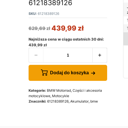
61218389126
SKU:
61218389126
439,99
zł
629,69
zł
Najniższa cena w ciągu ostatnich 30 dni:
439,99
zł
Dodaj do koszyka
Kategorie:
BMW Motorrad
,
Części i akcesoria
motocyklowe
,
Motocykle
Znaczniki:
61218389126
,
Akumulator
,
bmw