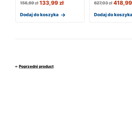
133,99
zł
418,9
156,69
zł
627,03
zł
Dodaj do koszyka
Dodaj do koszyk
Poprzedni product