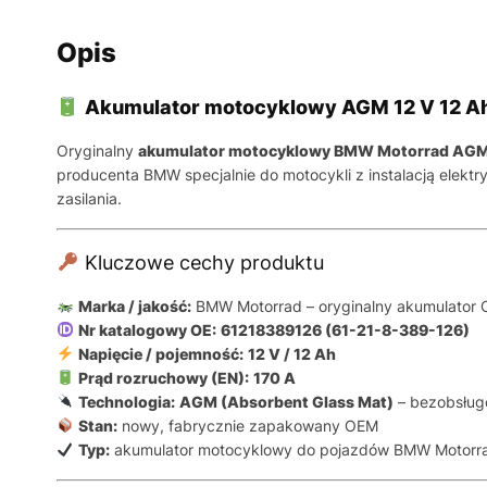
Opis
Akumulator motocyklowy AGM 12 V 12 A
Oryginalny
akumulator motocyklowy BMW Motorrad AGM 
producenta BMW specjalnie do motocykli z instalacją elek
zasilania.
Kluczowe cechy produktu
Marka / jakość:
BMW Motorrad – oryginalny akumulator
Nr katalogowy OE:
61218389126 (61-21-8-389-126)
Napięcie / pojemność:
12 V / 12 Ah
Prąd rozruchowy (EN):
170 A
Technologia:
AGM (Absorbent Glass Mat)
– bezobsług
Stan:
nowy, fabrycznie zapakowany OEM
Typ:
akumulator motocyklowy do pojazdów BMW Motorr