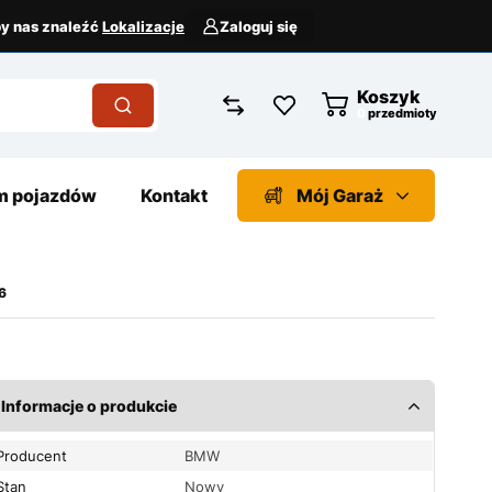
aby nas znaleźć
Lokalizacje
Zaloguj się
Koszyk
przedmioty
 pojazdów
Kontakt
Mój Garaż
6
Informacje o produkcie
Producent
BMW
Stan
Nowy