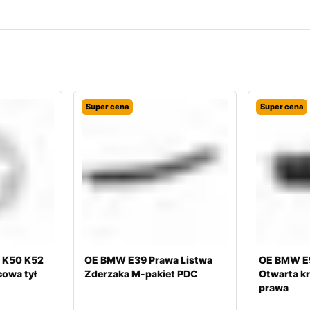
Super cena
Super cena
 K50 K52
OE BMW E39 Prawa Listwa
OE BMW E9
cowa tył
Zderzaka M-pakiet PDC
Otwarta kr
prawa