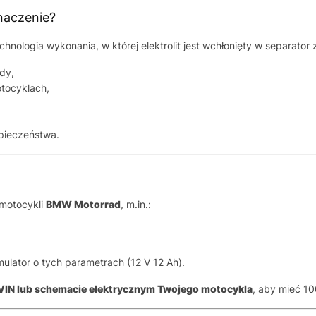
naczenie?
nologia wykonania, w której elektrolit jest wchłonięty w separator z
dy,
tocyklach,
zpieczeństwa.
 motocykli
BMW Motorrad
, m.in.:
ator o tych parametrach (12 V 12 Ah).
IN lub schemacie elektrycznym Twojego motocykla
, aby mieć 1