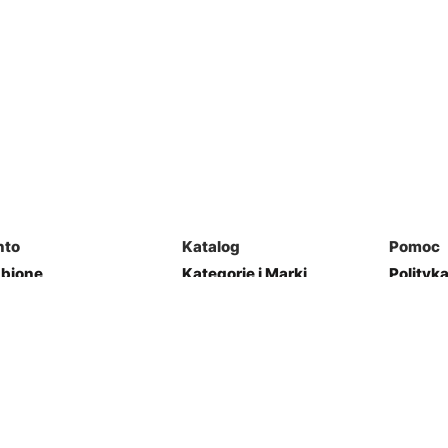
nto
Katalog
Pomoc
ubione
Kategorie i Marki
Polityk
mówienia
Mapa Strony
Regulam
j Garaż
Kontakt
res
Zwroty