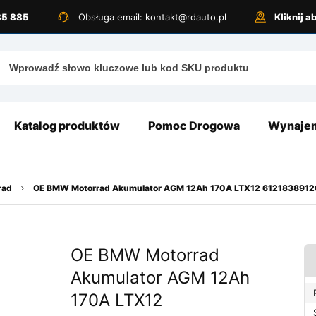
885 885
Obsługa email: kontakt@rdauto.pl
Kliknij 
Katalog produktów
Pomoc Drogowa
Wynajem
rad
OE BMW Motorrad Akumulator AGM 12Ah 170A LTX12 6121838912
OE BMW Motorrad
Akumulator AGM 12Ah
170A LTX12