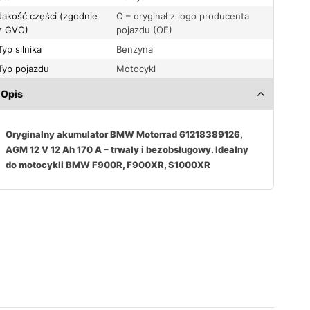
Jakość części (zgodnie
O – oryginał z logo producenta
z GVO)
pojazdu (OE)
Typ silnika
Benzyna
Typ pojazdu
Motocykl
Opis
Oryginalny akumulator BMW Motorrad 61218389126,
AGM 12 V 12 Ah 170 A – trwały i bezobsługowy. Idealny
do motocykli BMW F900R, F900XR, S1000XR