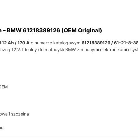
h – BMW 61218389126 (OEM Original)
12 Ah / 170 A
o numerze katalogowym
61218389126 / 61-21-8-3
tryczną 12 V. Idealny do motocykli BMW z mocnymi elektronikami i
 OEM
owa i szczelna
ad