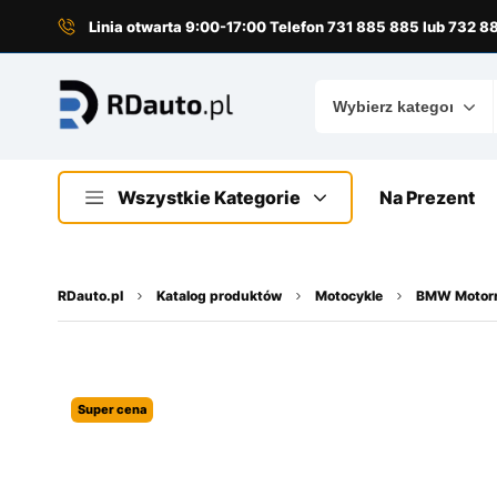
do
treści
Linia otwarta 9:00-17:00 Telefon 731 885 885 lub 732 
Wszystkie Kategorie
Na Prezent
RDauto.pl
Katalog produktów
Motocykle
BMW Motor
Super cena