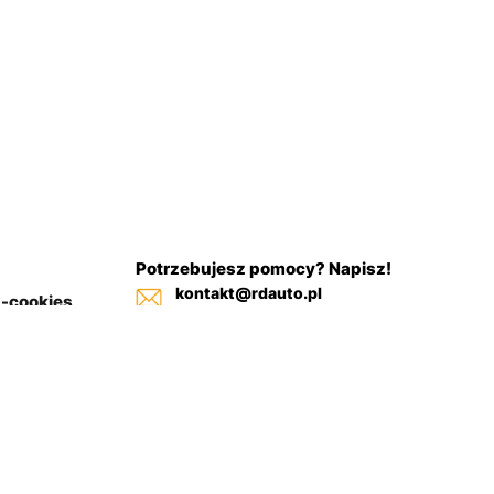
Potrzebujesz pomocy? Napisz!
kontakt@rdauto.pl
a-cookies
Zadzwoń, jesteśmy do twojej
in sklepu
dyspozycji od 09:00 - 17:00
+48 731 885 885
+48 732 885 885
+48 732 885 333