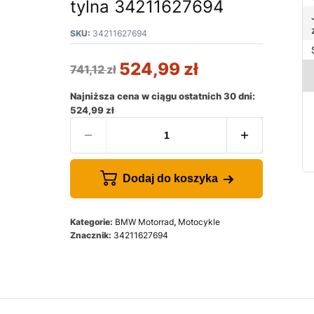
tylna 34211627694
SKU:
34211627694
524,99
zł
741,12
zł
Najniższa cena w ciągu ostatnich 30 dni:
524,99
zł
Dodaj do koszyka
Kategorie:
BMW Motorrad
,
Motocykle
Znacznik:
34211627694