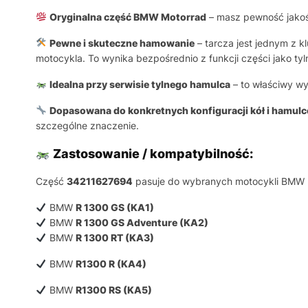
Oryginalna część BMW Motorrad
– masz pewność jakośc
Pewne i skuteczne hamowanie
– tarcza jest jednym z 
motocykla. To wynika bezpośrednio z funkcji części jako tyl
Idealna przy serwisie tylnego hamulca
– to właściwy wy
Dopasowana do konkretnych konfiguracji kół i hamul
szczególne znaczenie.
Zastosowanie / kompatybilność:
Część
34211627694
pasuje do wybranych motocykli BMW M
BMW
R 1300 GS (KA1)
BMW
R 1300 GS Adventure (KA2)
BMW
R 1300 RT (KA3)
BMW
R1300 R (KA4)
BMW
R1300 RS (KA5)