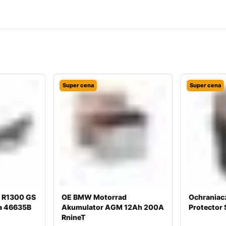
Super cena
Super cena
 R1300 GS
OE BMW Motorrad
Ochraniacz
wa 46635B
Akumulator AGM 12Ah 200A
Protector 
RnineT