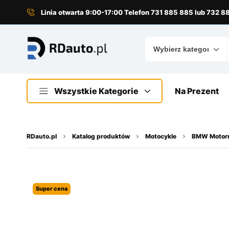
do
treści
Linia otwarta 9:00-17:00 Telefon 731 885 885 lub 732 
Wszystkie Kategorie
Na Prezent
RDauto.pl
Katalog produktów
Motocykle
BMW Motor
Super cena