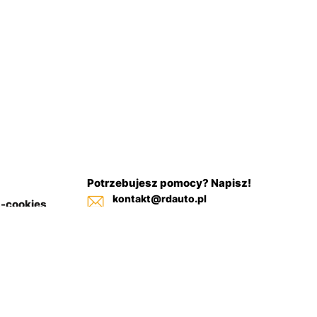
Potrzebujesz pomocy? Napisz!
kontakt@rdauto.pl
a-cookies
Zadzwoń, jesteśmy do twojej
in sklepu
dyspozycji od 09:00 - 17:00
+48 731 885 885
+48 732 885 885
+48 732 885 333