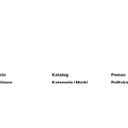
nto
Katalog
Pomoc
ubione
Kategorie i Marki
Polityk
mówienia
Mapa Strony
Regulam
j Garaż
Kontakt
res
Zwroty