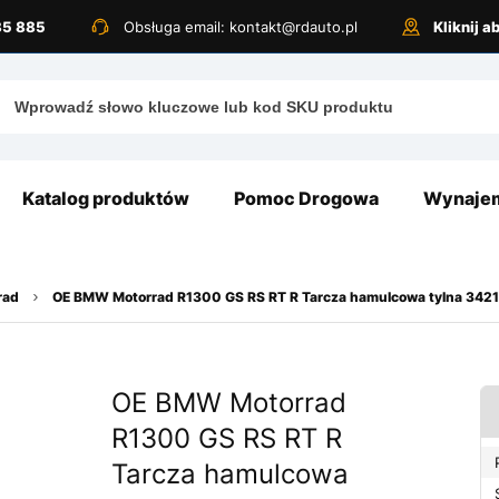
885 885
Obsługa email: kontakt@rdauto.pl
Kliknij 
Katalog produktów
Pomoc Drogowa
Wynajem
rad
OE BMW Motorrad R1300 GS RS RT R Tarcza hamulcowa tylna 342
OE BMW Motorrad
R1300 GS RS RT R
Tarcza hamulcowa