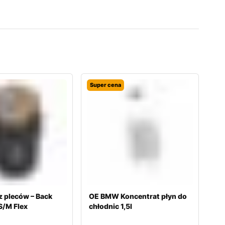
Super cena
 pleców – Back
OE BMW Koncentrat płyn do
S/M Flex
chłodnic 1,5l