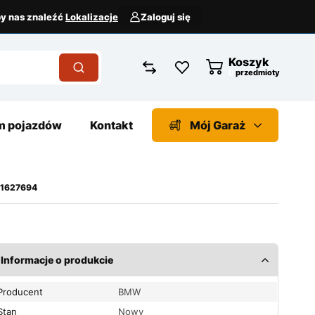
aby nas znaleźć
Lokalizacje
Zaloguj się
Koszyk
przedmioty
 pojazdów
Kontakt
Mój Garaż
11627694
Informacje o produkcie
Producent
BMW
Stan
Nowy