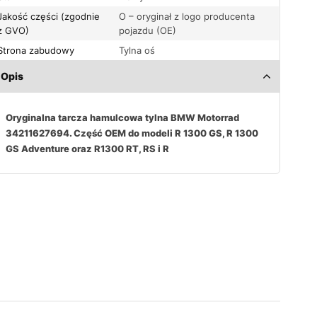
Jakość części (zgodnie
O – oryginał z logo producenta
z GVO)
pojazdu (OE)
Strona zabudowy
Tylna oś
Opis
Oryginalna tarcza hamulcowa tylna BMW Motorrad
34211627694. Część OEM do modeli R 1300 GS, R 1300
GS Adventure oraz R1300 RT, RS i R