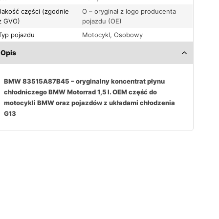
Jakość części (zgodnie
O – oryginał z logo producenta
z GVO)
pojazdu (OE)
Typ pojazdu
Motocykl, Osobowy
Opis
BMW 83515A87B45 – oryginalny koncentrat płynu
chłodniczego BMW Motorrad 1,5 l. OEM część do
motocykli BMW oraz pojazdów z układami chłodzenia
G13