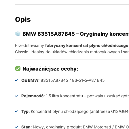
Opis
BMW 83515A87B45 – Oryginalny koncentra
Przedstawiamy
fabryczny koncentrat płynu chłodniczeg
Classic. Idealny do układów chłodzenia motocyklowych i s
Najważniejsze cechy:
OE BMW:
83515A87B45 / 83‑51‑5‑A87 B45
Pojemność:
1,5 litra koncentratu – pozwala uzyskać go
Typ:
Koncentrat płynu chłodzącego (antifreeze G13/GG40
Stan:
Nowy, oryginalny produkt BMW Motorrad / BMW 