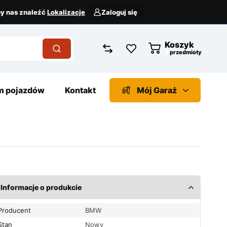
aby nas znaleźć
Lokalizacje
Zaloguj się
Koszyk
przedmioty
 pojazdów
Kontakt
Mój Garaż
Informacje o produkcie
Producent
BMW
Stan
Nowy