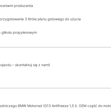
eceniami producenta
przygotowanie 3 litrów płynu gotowego do użycia
a glikolu propylenowym
jazdu – skontaktuj się z nami!
odniczego BMW Motorrad (G13 Antifreeze 1,5 l). OEM część do mot