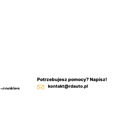
Potrzebujesz pomocy? Napisz!
kontakt@rdauto.pl
a-cookies
Zadzwoń, jesteśmy do twojej
in sklepu
dyspozycji od 09:00 - 17:00
+48 731 885 885
+48 732 885 885
+48 732 885 333