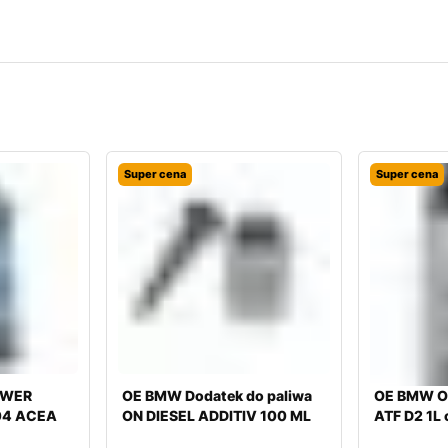
Super cena
Super cena
OWER
OE BMW Dodatek do paliwa
OE BMW Ol
04 ACEA
ON DIESEL ADDITIV 100 ML
ATF D2 1L