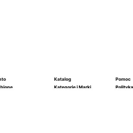
nto
Katalog
Pomoc
ubione
Kategorie i Marki
Polityk
mówienia
Mapa Strony
Regulam
j Garaż
Kontakt
res
Zwroty