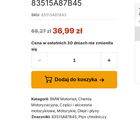
83515A87B45
SKU:
83515A87B45
36,99
zł
68,27
zł
Cena w ostatnich 30 dniach nie zmieniła
się
Dodaj do koszyka
Kategorii:
BMW Motorrad
,
Chemia
Motoryzacyjna
,
Części i akcesoria
motocyklowe
,
Motocykle
,
Oleje i płyny
Znaczniki:
83515A87B45
,
Płyn chłodniczy