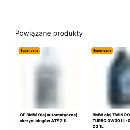
Powiązane produkty
Super cena
Super cena
OE BMW Olej automatycznej
BMW olej TWIN P
skrzyni biegów ATF 2 1L
TURBO 0W30 LL-
C3 1L