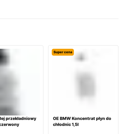
Super cena
ej przekładniowy
OE BMW Koncentrat płyn do
 czerwony
chłodnic 1,5l