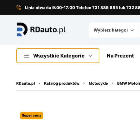
do
treści
Linia otwarta 9:00-17:00 Telefon 731 885 885 lub 732 
Wszystkie Kategorie
Na Prezent
RDauto.pl
Katalog produktów
Motocykle
BMW Motor
Super cena