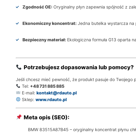
Zgodność OE:
Oryginalny płyn zapewnia spójność z zal
Ekonomiczny koncentrat:
Jedna butelka wystarcza na 
Bezpieczny materiał:
Ekologiczna formuła G13 oparta n
Potrzebujesz dopasowania lub pomocy?
Jeśli chcesz mieć pewność, że produkt pasuje do Twojego po
Tel:
+48 731 885 885
E-mail:
kontakt@rdauto.pl
Sklep:
www.rdauto.pl
Meta opis (SEO):
BMW 83515A87B45 – oryginalny koncentrat płynu chł