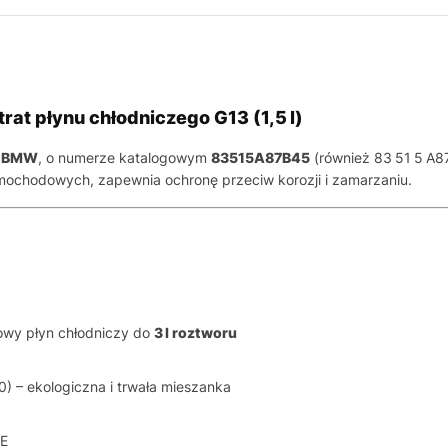
t płynu chłodniczego G13 (1,5 l)
o BMW
, o numerze katalogowym
83515A87B45
(również 83 51 5 A8
amochodowych, zapewnia ochronę przeciw korozji i zamarzaniu.
towy płyn chłodniczy do
3 l roztworu
) – ekologiczna i trwała mieszanka
OE