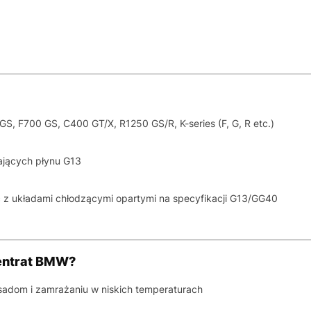
GS, F700 GS, C400 GT/X, R1250 GS/R, K-series (F, G, R etc.)
jących płynu G13
 z układami chłodzącymi opartymi na specyfikacji G13/GG40
entrat BMW?
sadom i zamrażaniu w niskich temperaturach