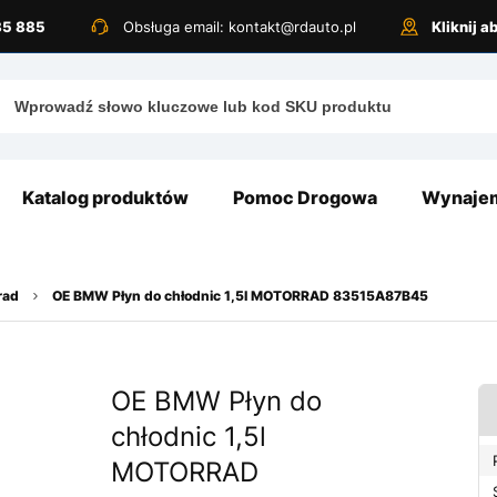
885 885
Obsługa email: kontakt@rdauto.pl
Kliknij 
Katalog produktów
Pomoc Drogowa
Wynajem
rad
OE BMW Płyn do chłodnic 1,5l MOTORRAD 83515A87B45
OE BMW Płyn do
chłodnic 1,5l
MOTORRAD