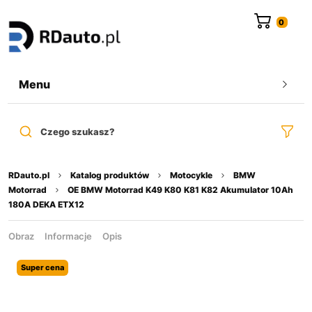
do
treści
Menu
Czego szukasz?
RDauto.pl
Katalog produktów
Motocykle
BMW
Motorrad
OE BMW Motorrad K49 K80 K81 K82 Akumulator 10Ah
180A DEKA ETX12
Obraz
Informacje
Opis
Super cena