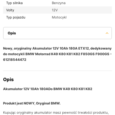
Typ silnika
Benzyna
Volty
12V
Typ pojazdu
Motocykl
Opis
Nowy, oryginalny Akumulator 12V 10Ah 180A ETX12, dedykowany
do motocykli BMW Motorrad K49 K80 K81 K82 F850GS F900GS -
61218544472
Opis
Akumulator 12V 10Ah 180A
Do BMW K49 K80 K81 K82
Produkt jest NOWY, Oryginał BMW.
Kupując oryginalny akumulator masz pewność trwałości produktu,