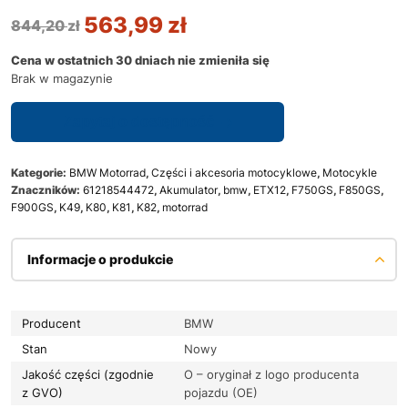
563,99
zł
844,20
zł
Cena w ostatnich 30 dniach nie zmieniła się
Brak w magazynie
Zapytaj o dostępność
Kategorie:
BMW Motorrad
,
Części i akcesoria motocyklowe
,
Motocykle
Znaczników:
61218544472
,
Akumulator
,
bmw
,
ETX12
,
F750GS
,
F850GS
,
F900GS
,
K49
,
K80
,
K81
,
K82
,
motorrad
Informacje o produkcie
Producent
BMW
Stan
Nowy
Jakość części (zgodnie
O – oryginał z logo producenta
z GVO)
pojazdu (OE)