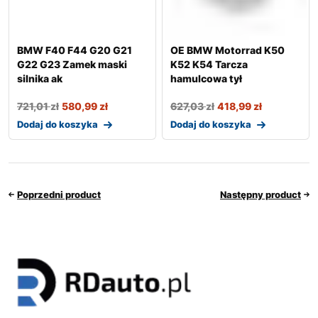
BMW F40 F44 G20 G21
OE BMW Motorrad K50
G22 G23 Zamek maski
K52 K54 Tarcza
silnika ak
hamulcowa tył
721,01
zł
580,99
zł
627,03
zł
418,99
zł
Dodaj do koszyka
Dodaj do koszyka
Poprzedni product
Następny product