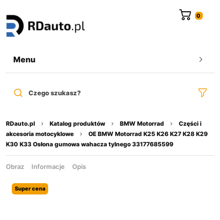
do
treści
Menu
Czego szukasz?
RDauto.pl
Katalog produktów
BMW Motorrad
Części i
akcesoria motocyklowe
OE BMW Motorrad K25 K26 K27 K28 K29
K30 K33 Osłona gumowa wahacza tylnego 33177685599
Obraz
Informacje
Opis
Super cena