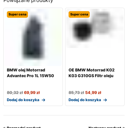
Powiązane produkty
Super cena
Super cena
BMW olej Motorrad
OE BMW Motorrad K02
Advantec Pro 1L 15W50
K03 G310GS Filtr oleju
80,32
zł
69,99
zł
85,73
zł
54,99
zł
Dodaj do koszyka
Dodaj do koszyka
Poprzedni product
Następny product