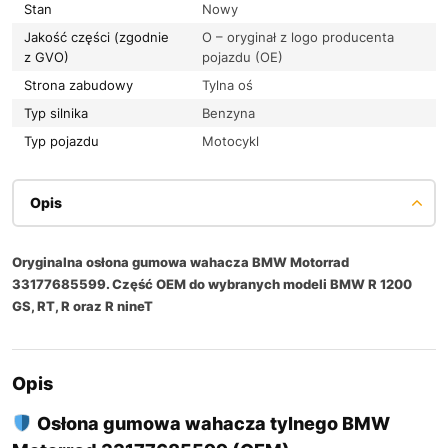
Stan
Nowy
Jakość części (zgodnie
O – oryginał z logo producenta
z GVO)
pojazdu (OE)
Strona zabudowy
Tylna oś
Typ silnika
Benzyna
Typ pojazdu
Motocykl
Opis
Oryginalna osłona gumowa wahacza BMW Motorrad
33177685599. Część OEM do wybranych modeli BMW R 1200
GS, RT, R oraz R nineT
Opis
Osłona gumowa wahacza tylnego BMW