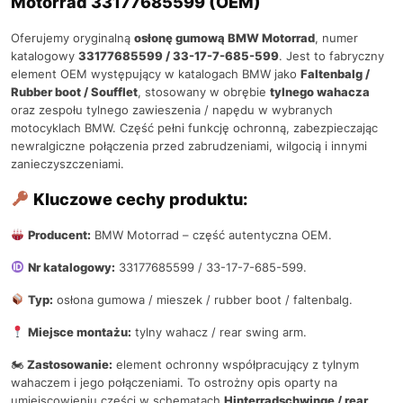
Motorrad 33177685599 (OEM)
Oferujemy oryginalną
osłonę gumową BMW Motorrad
, numer
katalogowy
33177685599 / 33-17-7-685-599
. Jest to fabryczny
element OEM występujący w katalogach BMW jako
Faltenbalg /
Rubber boot / Soufflet
, stosowany w obrębie
tylnego wahacza
oraz zespołu tylnego zawieszenia / napędu w wybranych
motocyklach BMW. Część pełni funkcję ochronną, zabezpieczając
newralgiczne połączenia przed zabrudzeniami, wilgocią i innymi
zanieczyszczeniami.
Kluczowe cechy produktu:
Producent:
BMW Motorrad – część autentyczna OEM.
Nr katalogowy:
33177685599 / 33-17-7-685-599.
Typ:
osłona gumowa / mieszek / rubber boot / faltenbalg.
Miejsce montażu:
tylny wahacz / rear swing arm.
🏍
Zastosowanie:
element ochronny współpracujący z tylnym
wahaczem i jego połączeniami. To ostrożny opis oparty na
umiejscowieniu części w schematach
Hinterradschwinge / rear