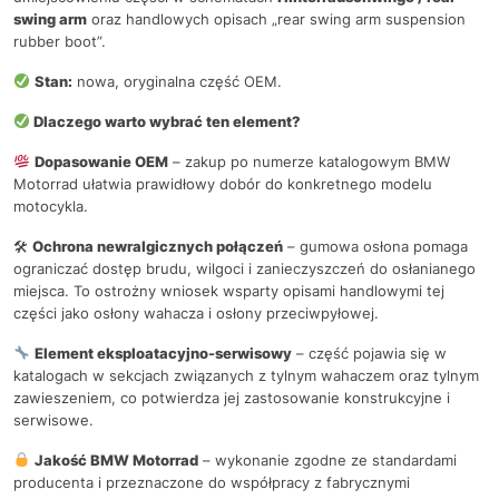
swing arm
oraz handlowych opisach „rear swing arm suspension
rubber boot”.
Stan:
nowa, oryginalna część OEM.
Dlaczego warto wybrać ten element?
Dopasowanie OEM
– zakup po numerze katalogowym BMW
Motorrad ułatwia prawidłowy dobór do konkretnego modelu
motocykla.
🛠
Ochrona newralgicznych połączeń
– gumowa osłona pomaga
ograniczać dostęp brudu, wilgoci i zanieczyszczeń do osłanianego
miejsca. To ostrożny wniosek wsparty opisami handlowymi tej
części jako osłony wahacza i osłony przeciwpyłowej.
Element eksploatacyjno-serwisowy
– część pojawia się w
katalogach w sekcjach związanych z tylnym wahaczem oraz tylnym
zawieszeniem, co potwierdza jej zastosowanie konstrukcyjne i
serwisowe.
Jakość BMW Motorrad
– wykonanie zgodne ze standardami
producenta i przeznaczone do współpracy z fabrycznymi