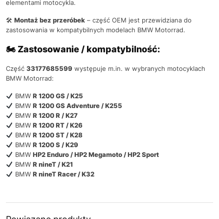
elementami motocykla.
🛠
Montaż bez przeróbek
– część OEM jest przewidziana do
zastosowania w kompatybilnych modelach BMW Motorrad.
🏍 Zastosowanie / kompatybilność:
Część
33177685599
występuje m.in. w wybranych motocyklach
BMW Motorrad:
BMW
R 1200 GS / K25
BMW
R 1200 GS Adventure / K255
BMW
R 1200 R / K27
BMW
R 1200 RT / K26
BMW
R 1200 ST / K28
BMW
R 1200 S / K29
BMW
HP2 Enduro / HP2 Megamoto / HP2 Sport
BMW
R nineT / K21
BMW
R nineT Racer / K32