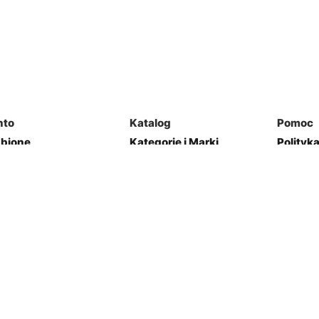
nto
Katalog
Pomoc
ubione
Kategorie i Marki
Polityk
mówienia
Mapa Strony
Regulam
j Garaż
Kontakt
res
Zwroty