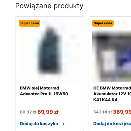
Powiązane produkty
Super cena
Super cena
BMW olej Motorrad
OE BMW Motorra
Advantec Pro 1L 15W50
Akumulator 12V 1
K41 K44 K4
69,99
zł
389,9
80,32
zł
543,14
zł
Dodaj do koszyka
Dodaj do koszyk