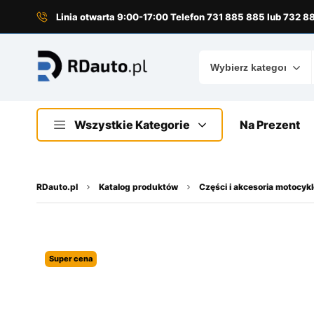
do
treści
Linia otwarta 9:00-17:00 Telefon 731 885 885 lub 732 
Wszystkie Kategorie
Na Prezent
RDauto.pl
Katalog produktów
Części i akcesoria motocyk
Super cena