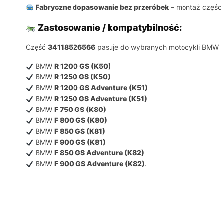
Fabryczne dopasowanie bez przeróbek
– montaż częśc
Zastosowanie / kompatybilność:
Część
34118526566
pasuje do wybranych motocykli BMW M
BMW
R 1200 GS (K50)
BMW
R 1250 GS (K50)
BMW
R 1200 GS Adventure (K51)
BMW
R 1250 GS Adventure (K51)
BMW
F 750 GS (K80)
BMW
F 800 GS (K80)
BMW
F 850 GS (K81)
BMW
F 900 GS (K81)
BMW
F 850 GS Adventure (K82)
BMW
F 900 GS Adventure (K82)
.