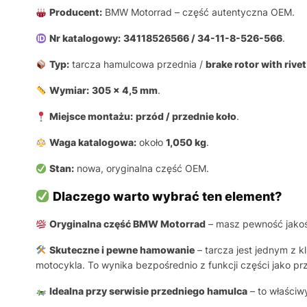
Producent:
BMW Motorrad – część autentyczna OEM.
Nr katalogowy:
34118526566 / 34-11-8-526-566
.
Typ:
tarcza hamulcowa przednia /
brake rotor with rivet
Wymiar:
305 x 4,5 mm
.
Miejsce montażu:
przód / przednie koło
.
Waga katalogowa:
około
1,050 kg
.
Stan:
nowa, oryginalna część OEM.
Dlaczego warto wybrać ten element?
Oryginalna część BMW Motorrad
– masz pewność jakośc
Skuteczne i pewne hamowanie
– tarcza jest jednym z 
motocykla. To wynika bezpośrednio z funkcji części jako pr
Idealna przy serwisie przedniego hamulca
– to właściw