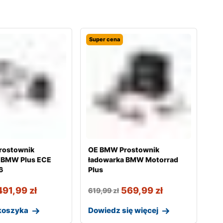
Super cena
rostownik
OE BMW Prostownik
 BMW Plus ECE
ładowarka BMW Motorrad
6
Plus
491,99
zł
569,99
zł
619,99
zł
koszyka
Dowiedz się więcej