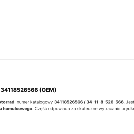
d 34118526566 (OEM)
otorrad
, numer katalogowy
34118526566 / 34-11-8-526-566
. Je
du hamulcowego
. Część odpowiada za skuteczne wytracanie prędko