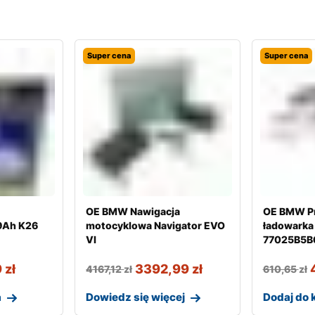
Super cena
Super cena
d
OE BMW Nawigacja
OE BMW P
9Ah K26
motocyklowa Navigator EVO
ładowarka
VI
77025B5B
9
zł
3392,99
zł
4167,12
zł
610,65
zł
a
Dowiedz się więcej
Dodaj do 