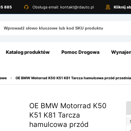
885 885
Obsługa email: kontakt@rdauto.pl
Kliknij 
Katalog produktów
Pomoc Drogowa
Wynajem
lowe
OE BMW Motorrad K50 K51 K81 Tarcza hamulcowa przód przedni
OE BMW Motorrad K50
K51 K81 Tarcza
hamulcowa przód