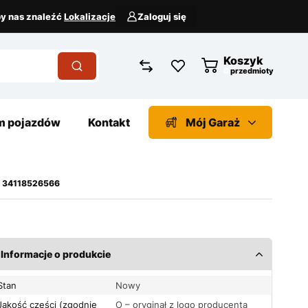
aby nas znaleźć
Lokalizacje
Zaloguj się
Koszyk
przedmioty
 pojazdów
Kontakt
Mój Garaż
a 34118526566
Informacje o produkcie
Stan
Nowy
Jakość części (zgodnie
O – oryginał z logo producenta