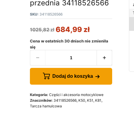
przednia 34118526566
SKU:
34118526566
684,99
zł
1025,82
zł
Cena w ostatnich 30 dniach nie zmieniła
się
Dodaj do koszyka
Kategoria:
Części i akcesoria motocyklowe
Znaczników:
34118526566
,
K50
,
K51
,
K81
,
Tarcza hamulcowa