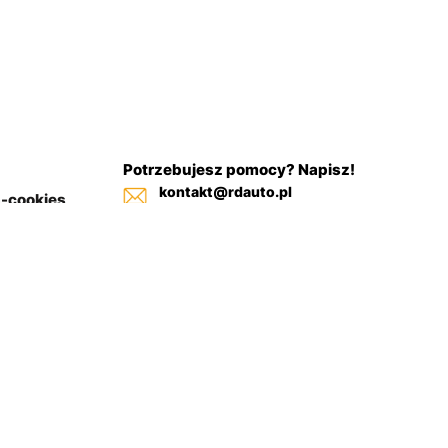
Potrzebujesz pomocy? Napisz!
kontakt@rdauto.pl
a-cookies
Zadzwoń, jesteśmy do twojej
in sklepu
dyspozycji od 09:00 - 17:00
+48 731 885 885
+48 732 885 885
+48 732 885 333